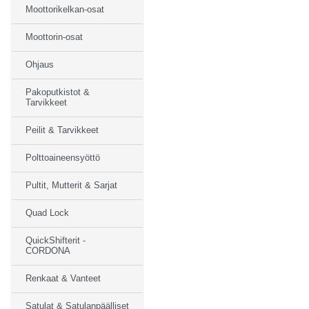
Moottorikelkan-osat
Moottorin-osat
Ohjaus
Pakoputkistot &
Tarvikkeet
Peilit & Tarvikkeet
Polttoaineensyöttö
Pultit, Mutterit & Sarjat
Quad Lock
QuickShifterit -
CORDONA
Renkaat & Vanteet
Satulat & Satulanpäälliset