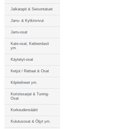
Jalkatapit & Seisontatuet
Jarru- & Kytkinvivut
Jarru-osat
Kate-osat, Katteenlasit
ym.
Käytetyt-osat
Ketjut / Rattaat & Osat
Kilpitelineet ym.
Koristesarjat & Tuning-
Osat
Korkeudensäätö
Kulutusosat & Öljyt ym.