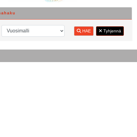
sahaku
HAE
Tyhjennä