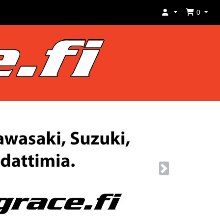
0
Next