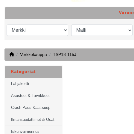
Varao
Home
Verkkokauppa
TSP18-115J
Kategoriat
Lahjakortti
Asusteet & Tarvikkeet
Crash Pads-Kaat.suoj.
Ilmansuodattimet & Osat
Iskunvaimennus