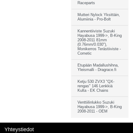
Raceparts
Mutteri Nylock Yksittäin,
Alumiinia - Pro-Bolt
Kannentiiviste Suzuki
Hayabusa 1999->, B-King
2008-2011 81mm
(0.76mm/0.030"),
Monikerros Terästiiviste -
Cometic
Etupään Madallushihna,
Yleismalli - Dragrace.fi
Ketju 530 ZVX3 "QX-
rengas" 146 Lenkkiä
Kulta - EK Chains
Venttiilinlukko Suzuki
Hayabusa 1999->, B-King
2008-2011 - OEM
Yhteystiedot