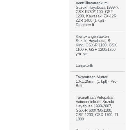
Venttiilinvarrenkumi
Suzuki Hayabusa 1999->,
GSX-R750/1100, GSF
1200, Kawasaki ZX-12R,
ZZR 1400 (1 kpl) -
Dragrace.fi
Kiertokangenlaakeri
Suzuki Hayabusa, B-
King, GSX-R 1100, GSX
1100 F, GSF 1200/1250
ym. ym.
Lahjakortti
Takarattaan Mutteri
10x1.25mm (1 kpl) - Pro-
Bolt
Takarattaan/Vetopakan
Vaimenninkumi Suzuki
Hayabusa 1999-2007,
GSX-R 600/750/1100,
GSF 1200, GSX 1100, TL
1000