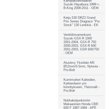
Kampiakselinlaakeri
Suzuki Hayabusa 1999->,
B-King 2008-2011 - OEM
Ketju 530 DRZ2 Grand
Prix Series Dragrace "Pro
Stock" 130 Lenkkiä - EK
Venttiilinvarrenkumi
Suzuki GSX-R 1000
2001-2004, GSX-R 750
2000-2003, GSX-R 600
2001-2003, GSR 600/750
- OEM
Aluslevy Yksittäin M5
Ø12mm/0.5mm, Nylonia -
Pro-Bolt
Kumimutteri Katteiden,
Katteenlasin ym.
kiinnitykseen, Yleismalli -
Pro-Bolt
Nokkaketjunkiristin
Mekaaninen Honda CBR
600 F 1987-1994 - APE