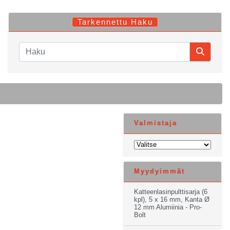
Tarkennettu Haku
Valmistaja
Myydyimmät
Katteenlasinpulttisarja (6
kpl), 5 x 16 mm, Kanta Ø
12 mm Alumiinia - Pro-
Bolt