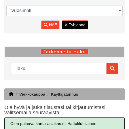
HAE
Tyhjennä
Tarkennettu Haku
Home
Verkkokauppa
Käyttäjätunnus
Ole hyvä ja jatka tilaustasi tai kirjautumistasi
valitsemalla seuraavista:
Olen palaava kanta-asiakas eli Hattuklubilainen.