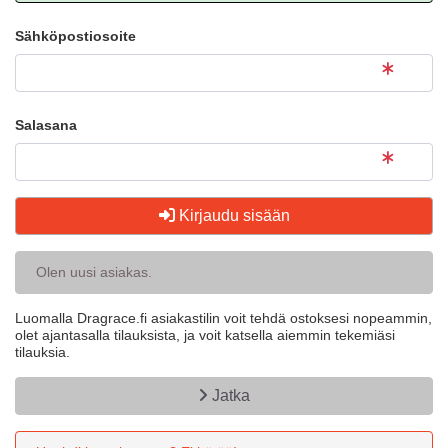
Sähköpostiosoite
Salasana
Kirjaudu sisään
Olen uusi asiakas.
Luomalla Dragrace.fi asiakastilin voit tehdä ostoksesi nopeammin,
olet ajantasalla tilauksista, ja voit katsella aiemmin tekemiäsi
tilauksia.
Jatka