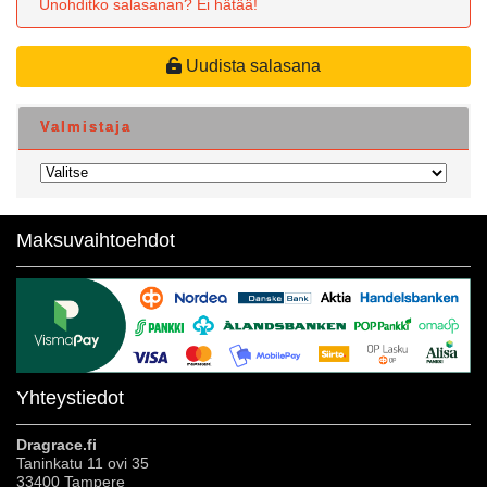
Unohditko salasanan? Ei hätää!
Uudista salasana
Valmistaja
Maksuvaihtoehdot
Yhteystiedot
Dragrace.fi
Taninkatu 11 ovi 35
33400 Tampere