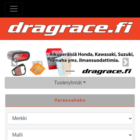
Previous
Next
Tuoteryhmät
Varaosahaku