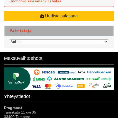
Unohditko salasanan? Ei hätää!
Uudista salasana
Valmistaja
Maksuvaihtoehdot
Yhteystiedot
Dragrace.fi
Taninkatu 11 ovi 35
33400 Tampere