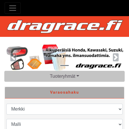
Previous
Next
Tuoteryhmät
Varaosahaku