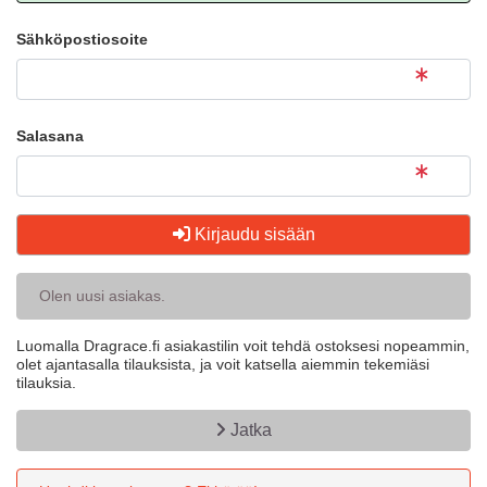
Sähköpostiosoite
Salasana
Kirjaudu sisään
Olen uusi asiakas.
Luomalla Dragrace.fi asiakastilin voit tehdä ostoksesi nopeammin,
olet ajantasalla tilauksista, ja voit katsella aiemmin tekemiäsi
tilauksia.
Jatka