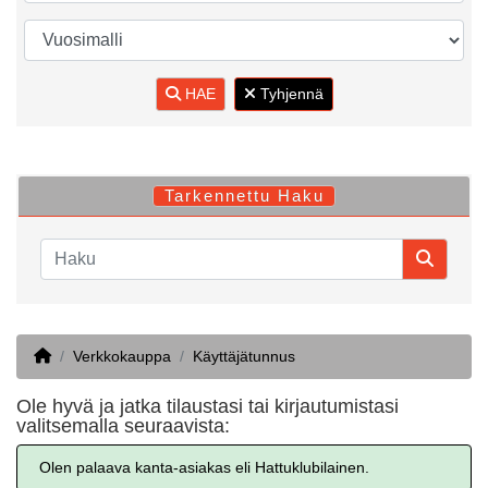
HAE
Tyhjennä
Tarkennettu Haku
Home
Verkkokauppa
Käyttäjätunnus
Ole hyvä ja jatka tilaustasi tai kirjautumistasi
valitsemalla seuraavista:
Olen palaava kanta-asiakas eli Hattuklubilainen.