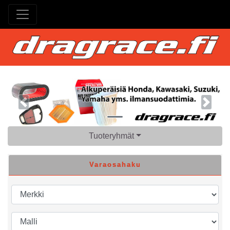
Previous
Next
Tuoteryhmät
Varaosahaku