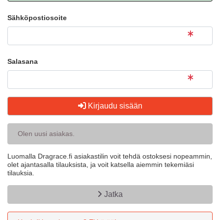
Sähköpostiosoite
Salasana
Kirjaudu sisään
Olen uusi asiakas.
Luomalla Dragrace.fi asiakastilin voit tehdä ostoksesi nopeammin,
olet ajantasalla tilauksista, ja voit katsella aiemmin tekemiäsi
tilauksia.
Jatka