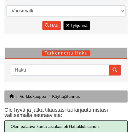
HAE
Tyhjennä
Tarkennettu Haku
Home
Verkkokauppa
Käyttäjätunnus
Ole hyvä ja jatka tilaustasi tai kirjautumistasi
valitsemalla seuraavista:
Olen palaava kanta-asiakas eli Hattuklubilainen.