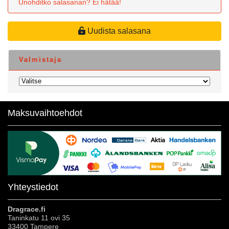
Unohditko salasanan? Ei hätää!
Uudista salasana
Valmistaja
Maksuvaihtoehdot
Yhteystiedot
Dragrace.fi
Taninkatu 11 ovi 35
33400 Tampere