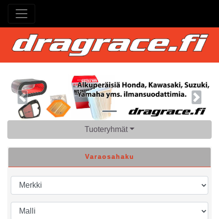
Previous
Next
Tuoteryhmät
Varaosahaku