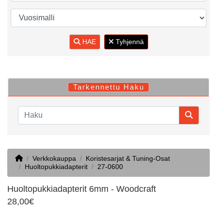
HAE
Tyhjennä
Tarkennettu Haku
Home
Verkkokauppa
Koristesarjat & Tuning-Osat
Huoltopukkiadapterit
27-0600
Huoltopukkiadapterit 6mm - Woodcraft
28,00€