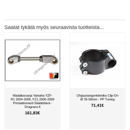
Saatat tykätä myös seuraavista tuotteista...
Madallussarja Yamaha YZF-
Ohjaustangonkiinnike Clip-On
R1 2004-2006, FZ1 2006-2009
Ø 35-58mm - PP Tuning
Portaattomasti Säädettävä -
71,41€
Dragrace.fi
161,83€