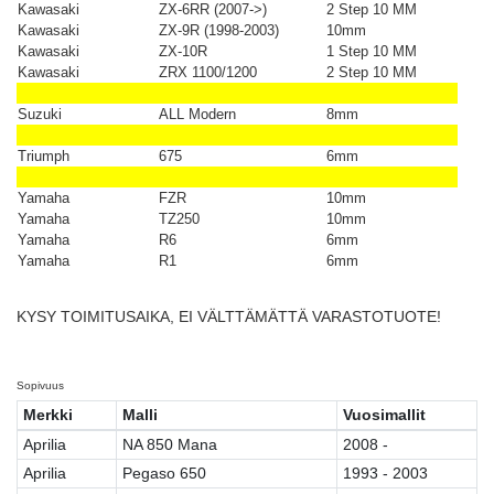
Kawasaki
ZX-6RR (2007->)
2 Step 10 MM
Kawasaki
ZX-9R (1998-2003)
10mm
Kawasaki
ZX-10R
1 Step 10 MM
Kawasaki
ZRX 1100/1200
2 Step 10 MM
Suzuki
ALL Modern
8mm
Triumph
675
6mm
Yamaha
FZR
10mm
Yamaha
TZ250
10mm
Yamaha
R6
6mm
Yamaha
R1
6mm
KYSY TOIMITUSAIKA, EI VÄLTTÄMÄTTÄ VARASTOTUOTE!
Sopivuus
Merkki
Malli
Vuosimallit
Aprilia
NA 850 Mana
2008 -
Aprilia
Pegaso 650
1993 - 2003