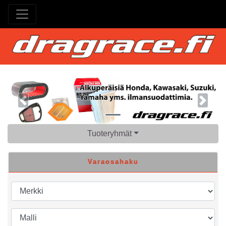
Previous
Next
Tuoteryhmät
Varaosahaku