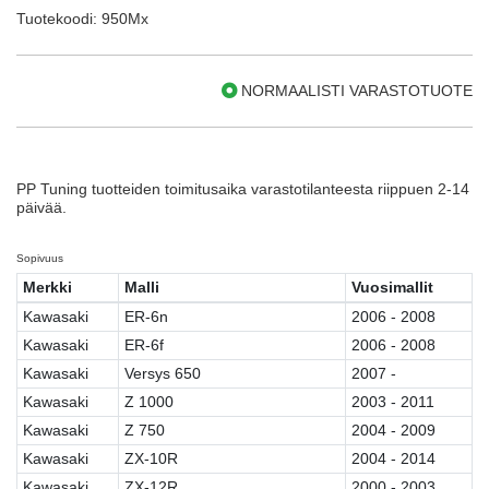
Tuotekoodi: 950Mx
NORMAALISTI VARASTOTUOTE
PP Tuning tuotteiden toimitusaika varastotilanteesta riippuen 2-14
päivää.
Sopivuus
Merkki
Malli
Vuosimallit
Kawasaki
ER-6n
2006 - 2008
Kawasaki
ER-6f
2006 - 2008
Kawasaki
Versys 650
2007 -
Kawasaki
Z 1000
2003 - 2011
Kawasaki
Z 750
2004 - 2009
Kawasaki
ZX-10R
2004 - 2014
Kawasaki
ZX-12R
2000 - 2003