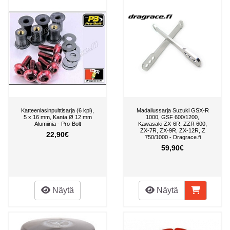
Katteenlasinpulttisarja (6 kpl),
Madallussarja Suzuki GSX-R
5 x 16 mm, Kanta Ø 12 mm
1000, GSF 600/1200,
Alumiinia - Pro-Bolt
Kawasaki ZX-6R, ZZR 600,
ZX-7R, ZX-9R, ZX-12R, Z
22,90€
750/1000 - Dragrace.fi
59,90€
Näytä
Näytä