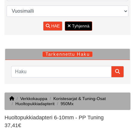
HAE
Tyhjennä
Tarkennettu Haku
Home
Verkkokauppa
Koristesarjat & Tuning-Osat
Huoltopukkiadapterit
950Mx
Huoltopukkiadapteri 6-10mm - PP Tuning
37,41€