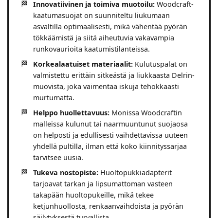
Innovatiivinen ja toimiva muotoilu:
Woodcraft-
kaatumasuojat on suunniteltu liukumaan
asvaltilla optimaalisesti, mikä vähentää pyörän
tökkäämistä ja siitä aiheutuvia vakavampia
runkovaurioita kaatumistilanteissa.
Korkealaatuiset materiaalit:
Kulutuspalat on
valmistettu erittäin sitkeästä ja liukkaasta Delrin-
muovista, joka vaimentaa iskuja tehokkaasti
murtumatta.
Helppo huollettavuus:
Monissa Woodcraftin
malleissa kulunut tai naarmuuntunut suojaosa
on helposti ja edullisesti vaihdettavissa uuteen
yhdellä pultilla, ilman että koko kiinnityssarjaa
tarvitsee uusia.
Tukeva nostopiste:
Huoltopukkiadapterit
tarjoavat tarkan ja lipsumattoman vasteen
takapään huoltopukeille, mikä tekee
ketjunhuollosta, renkaanvaihdoista ja pyörän
säilytyksestä turvallista.