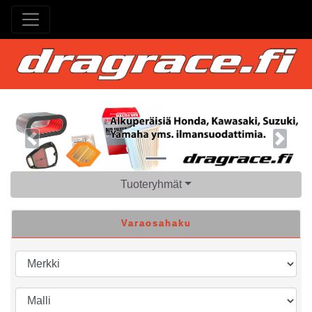
Previous
Next
Tuoteryhmät
Varaosahaku