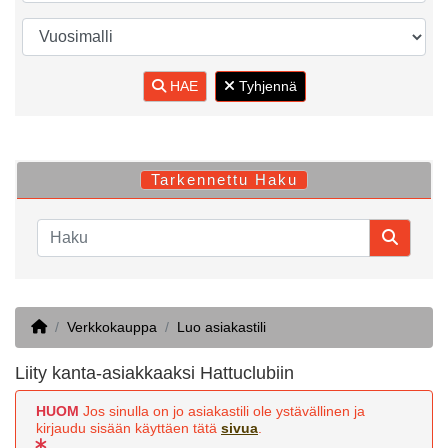
HAE
Tyhjennä
Tarkennettu Haku
Home
Verkkokauppa
Luo asiakastili
Liity kanta-asiakkaaksi Hattuclubiin
HUOM
Jos sinulla on jo asiakastili ole ystävällinen ja
kirjaudu sisään käyttäen tätä
sivua
.