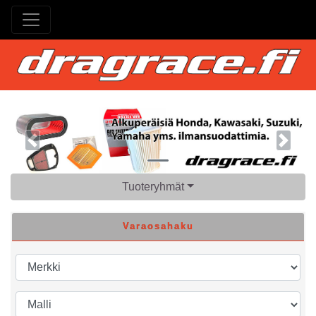
Previous
Next
Tuoteryhmät
Varaosahaku