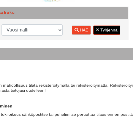
sahaku
HAE
Tyhjennä
mahdollisuus tilata rekisteröitymallä tai rekisteröitymättä. Rekisteröi
masta tietojasi uudelleen!
aminen
 toki oikeus sähköpostitse tai puhelimitse peruuttaa tilaus ennen postitta