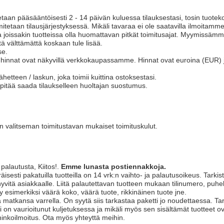
taan pääsääntöisesti 2 - 14 päivän kuluessa tilauksestasi, tosin tuotek
mitetaan tilausjärjestyksessä. Mikäli tavaraa ei ole saatavilla ilmoitamme
 joissakin tuotteissa olla huomattavan pitkät toimitusajat. Myymissämme
itä välttämättä koskaan tule lisää.
se.
 hinnat ovat näkyvillä verkkokaupassamme. Hinnat ovat euroina (EUR) j
etteen / laskun, joka toimii kuittina ostoksestasi.
n pitää saada tilaukselleen huoltajan suostumus.
an valitseman toimitustavan mukaiset toimituskulut.
palautusta, Kiitos!.
Emme lunasta postiennakkoja.
äisesti pakatuilla tuotteilla on 14 vrk:n vaihto- ja palautusoikeus. Tarki
hyvitä asiakkaalle. Liitä palautettavan tuotteen mukaan tilinumero, puh
 esimerkiksi väärä koko, väärä tuote, rikkinäinen tuote jne.
a matkansa varrella. On syytä siis tarkastaa paketti jo noudettaessa. Tark
ti on vaurioitunut kuljetuksessa ja mikäli myös sen sisältämät tuotteet ov
hinkoilmoitus. Ota myös yhteyttä meihin.