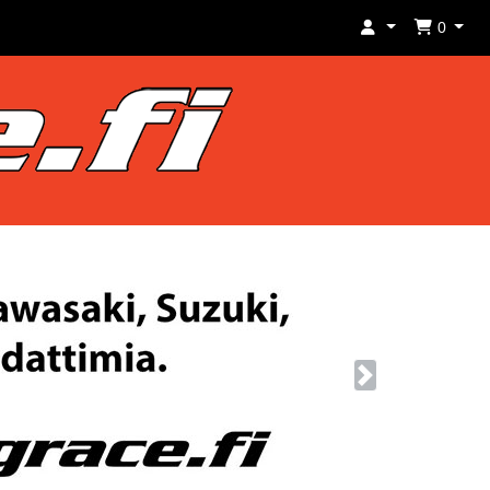
0
Next