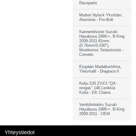
Raceparts
Mutteri Nylock Yksittäin,
Alumiinia - Pro-Bolt
Kannentiiviste Suzuki
Hayabusa 1999->, B-King
2008-2011 81mm
(0.76mm/0.030"),
Monikerros Terästiiviste -
Cometic
Etupään Madallushihna,
Yleismalli - Dragrace.fi
Ketju 530 ZVX3 "QX-
rengas" 146 Lenkkiä
Kulta - EK Chains
Venttiilinlukko Suzuki
Hayabusa 1999->, B-King
2008-2011 - OEM
Yhteystiedot