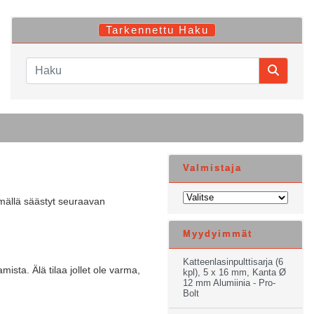
Tarkennettu Haku
Valmistaja
tymällä säästyt seuraavan
Myydyimmät
Katteenlasinpulttisarja (6
mista. Älä tilaa jollet ole varma,
kpl), 5 x 16 mm, Kanta Ø
12 mm Alumiinia - Pro-
Bolt