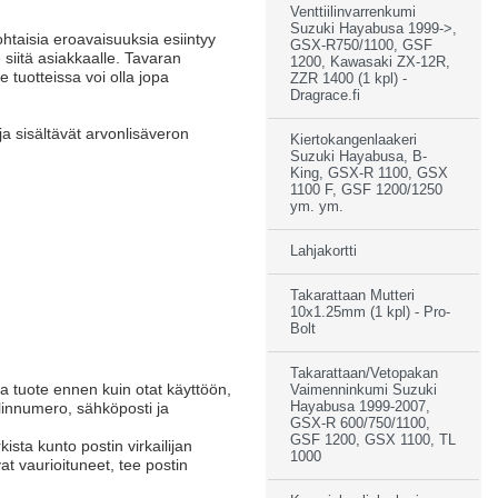
Venttiilinvarrenkumi
Suzuki Hayabusa 1999->,
ohtaisia eroavaisuuksia esiintyy
GSX-R750/1100, GSF
 siitä asiakkaalle. Tavaran
1200, Kawasaki ZX-12R,
 tuotteissa voi olla jopa
ZZR 1400 (1 kpl) -
Dragrace.fi
a sisältävät arvonlisäveron
Kiertokangenlaakeri
Suzuki Hayabusa, B-
King, GSX-R 1100, GSX
1100 F, GSF 1200/1250
ym. ym.
Lahjakortti
Takarattaan Mutteri
10x1.25mm (1 kpl) - Pro-
Bolt
Takarattaan/Vetopakan
sta tuote ennen kuin otat käyttöön,
Vaimenninkumi Suzuki
elinnumero, sähköposti ja
Hayabusa 1999-2007,
GSX-R 600/750/1100,
GSF 1200, GSX 1100, TL
ista kunto postin virkailijan
1000
at vaurioituneet, tee postin