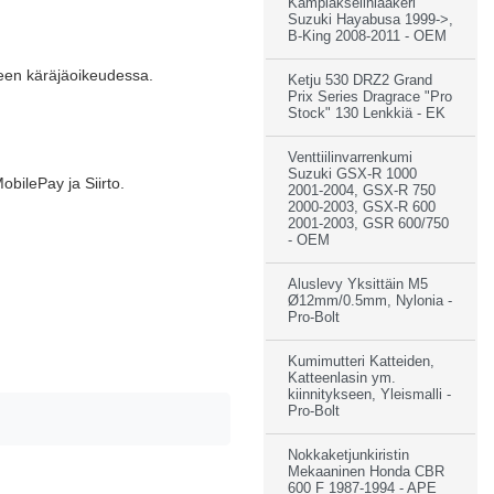
Kampiakselinlaakeri
Suzuki Hayabusa 1999->,
B-King 2008-2011 - OEM
reen käräjäoikeudessa.
Ketju 530 DRZ2 Grand
Prix Series Dragrace "Pro
Stock" 130 Lenkkiä - EK
Venttiilinvarrenkumi
Suzuki GSX-R 1000
bilePay ja Siirto.
2001-2004, GSX-R 750
2000-2003, GSX-R 600
2001-2003, GSR 600/750
- OEM
Aluslevy Yksittäin M5
Ø12mm/0.5mm, Nylonia -
Pro-Bolt
Kumimutteri Katteiden,
Katteenlasin ym.
kiinnitykseen, Yleismalli -
Pro-Bolt
Nokkaketjunkiristin
Mekaaninen Honda CBR
600 F 1987-1994 - APE