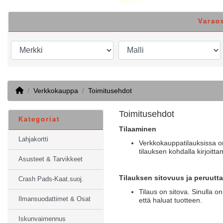
Varao
Home
Verkkokauppa
Toimitusehdot
Toimitusehdot
Kategoriat
Tilaaminen
Lahjakortti
Verkkokauppatilauksissa on 
tilauksen kohdalla kirjoitta
Asusteet & Tarvikkeet
Tilauksen sitovuus ja peruutt
Crash Pads-Kaat.suoj.
Tilaus on sitova. Sinulla on
Ilmansuodattimet & Osat
että haluat tuotteen.
Iskunvaimennus