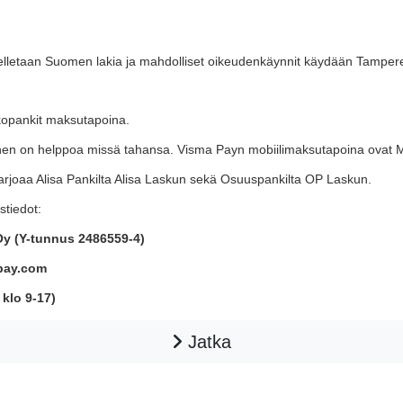
ovelletaan Suomen lakia ja mahdolliset oikeudenkäynnit käydään Tampe
kkopankit maksutapoina.
en on helppoa missä tahansa. Visma Payn mobiilimaksutapoina ovat Mo
joaa Alisa Pankilta Alisa Laskun sekä Osuuspankilta OP Laskun.
tiedot:
y (Y-tunnus 2486559-4)
pay.com
 klo 9-17)
Jatka