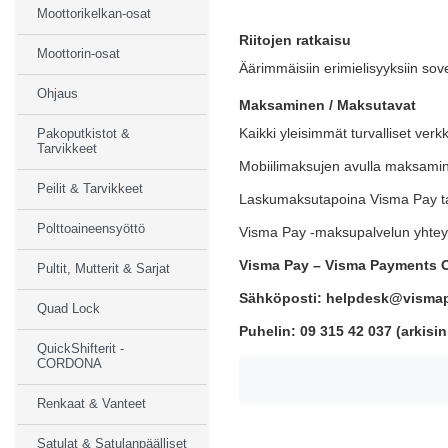
Moottorikelkan-osat
Riitojen ratkaisu
Moottorin-osat
Äärimmäisiin erimielisyyksiin s
Ohjaus
Maksaminen / Maksutavat
Kaikki yleisimmät turvalliset ver
Pakoputkistot &
Tarvikkeet
Mobiilimaksujen avulla maksamin
Peilit & Tarvikkeet
Laskumaksutapoina Visma Pay tar
Polttoaineensyöttö
Visma Pay -maksupalvelun yhteys
Visma Pay – Visma Payments O
Pultit, Mutterit & Sarjat
Sähköposti: helpdesk@visma
Quad Lock
Puhelin: 09 315 42 037 (arkisin
QuickShifterit -
CORDONA
Renkaat & Vanteet
Satulat & Satulanpäälliset