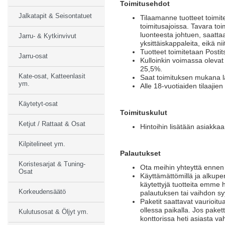
Toimitusehdot
Jalkatapit & Seisontatuet
Tilaamanne tuotteet toimite
toimitusajoissa. Tavara toi
luonteesta johtuen, saattaa
Jarru- & Kytkinvivut
yksittäiskappaleita, eikä ni
Tuotteet toimitetaan Postit
Jarru-osat
Kulloinkin voimassa olevat
25,5%.
Kate-osat, Katteenlasit
Saat toimituksen mukana läh
ym.
Alle 18-vuotiaiden tilaajie
Käytetyt-osat
Toimituskulut
Ketjut / Rattaat & Osat
Hintoihin lisätään asiakka
Kilpitelineet ym.
Palautukset
Koristesarjat & Tuning-
Ota meihin yhteyttä ennen 
Osat
Käyttämättömillä ja alkuper
käytettyjä tuotteita emme 
Korkeudensäätö
palautuksen tai vaihdon syy
Paketit saattavat vaurioitu
ollessa paikalla. Jos paket
Kulutusosat & Öljyt ym.
konttorissa heti asiasta va