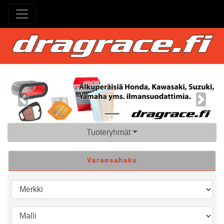
Previous
Next
Tuoteryhmät
Varaosahaku