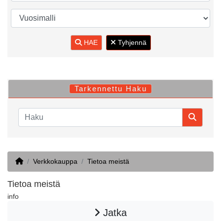
HAE
Tyhjennä
Tarkennettu Haku
Home
Verkkokauppa
Tietoa meistä
Tietoa meistä
info
Jatka