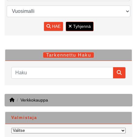
HAE
Tyhjennä
Tarkennettu Haku
Home
Verkkokauppa
Valmistaja