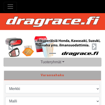
Previous
Next
Tuoteryhmät
Varaosahaku