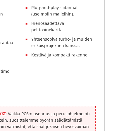
Plug-and-play -liitännät
un
(useimpiin malleihin).
Hienosäädettävä
polttoainekartta.
Yhteensopiva turbo- ja muiden
rantaa
erikoisprojektien kanssa.
Kestävä ja kompakti rakenne.
timoi
KI:
Vaikka PC6:n asennus ja perusohjelmointi
tein, suosittelemme pyörän säädättämistä
in varmistat, että saat jokaisen hevosvoiman