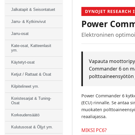
Jalkatapit & Seisontatuet
DYNOJET RESEARCH I
Power Comm
Jarru- & Kytkinvivut
Elektroninen optimoi
Jarru-osat
Kate-osat, Katteenlasit
ym.
Vapauta moottoripyö
Käytetyt-osat
Commander 6 on mar
Ketjut / Rattaat & Osat
polttoaineensyötön 
Kilpitelineet ym.
Power Commander 6 kytke
Koristesarjat & Tuning-
(ECU) rinnalle. Se antaa s
Osat
muokaten polttoaineensyöt
Korkeudensäätö
reaaliajassa.
Kulutusosat & Öljyt ym.
MIKSI PC6?