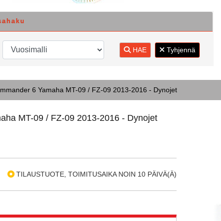
sahaku
HAE
Tyhjennä
mmander 6 Yamaha MT-09 / FZ-09 2013-2016 - Dynojet
ha MT-09 / FZ-09 2013-2016 - Dynojet
TILAUSTUOTE, TOIMITUSAIKA NOIN 10 PÄIVÄ(Ä)