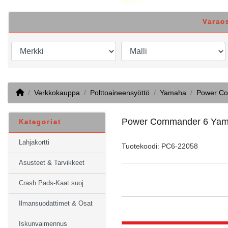
Varao
Home
Verkkokauppa
Polttoaineensyöttö
Yamaha
Power Co
Power Commander 6 Yama
Kategoriat
Lahjakortti
Tuotekoodi: PC6-22058
Asusteet & Tarvikkeet
Crash Pads-Kaat.suoj.
Ilmansuodattimet & Osat
Iskunvaimennus