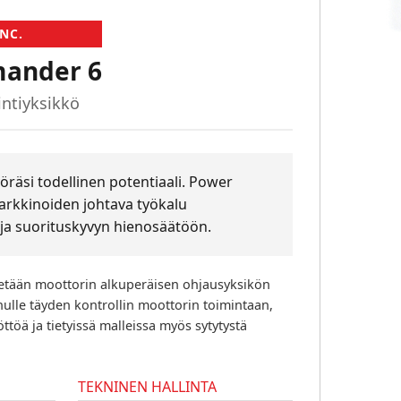
NC.
ander 6
ntiyksikkö
räsi todellinen potentiaali. Power
kkinoiden johtava työkalu
ja suorituskyvyn hienosäätöön.
tään moottorin alkuperäisen ohjausyksikön
inulle täyden kontrollin moottorin toimintaan,
töä ja tietyissä malleissa myös sytytystä
TEKNINEN HALLINTA