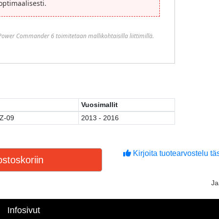
 optimaalisesti.
 Power Commander 6 toimitetaan mallikohtaisilla liittimillä.
Vuosimallit
FZ-09
2013 - 2016
Kirjoita tuotearvostelu täs
stoskoriin
J
Infosivut