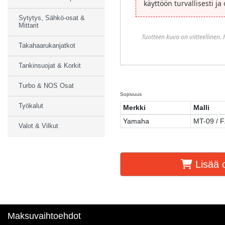
käyttöön turvallisesti ja
Sytytys, Sähkö-osat &
Mittarit
Tuotteen kuva on viitteellinen.
Takahaarukanjatkot
Tankinsuojat & Korkit
Turbo & NOS Osat
Sopivuus
Työkalut
Merkki
Malli
Yamaha
MT-09 / 
Valot & Vilkut
Lisää o
Maksuvaihtoehdot