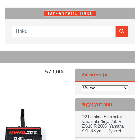
Tarkennettu Haku
579,00€
Valmistaja
Myydyimmät
O2 Lambda Eliminator
Kawasaki Ninja 250 R,
ZX-10 R 2006, Yamaha
YZF-R3 ym. - Dynojet