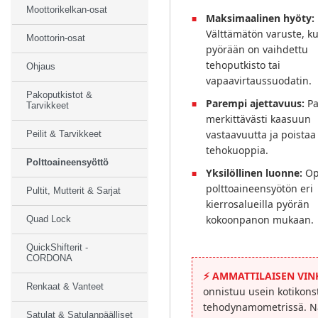
Moottorikelkan-osat
Maksimaalinen hyöty:
Välttämätön varuste, k
Moottorin-osat
pyörään on vaihdettu
tehoputkisto tai
Ohjaus
vapaavirtaussuodatin.
Pakoputkistot &
Parempi ajettavuus:
Pa
Tarvikkeet
merkittävästi kaasuun
vastaavuutta ja poistaa
Peilit & Tarvikkeet
tehokuoppia.
Polttoaineensyöttö
Yksilöllinen luonne:
Op
polttoaineensyötön eri
Pultit, Mutterit & Sarjat
kierrosalueilla pyörän
kokoonpanon mukaan.
Quad Lock
QuickShifterit -
CORDONA
⚡
AMMATTILAISEN VINK
Renkaat & Vanteet
onnistuu usein kotikons
tehodynamometrissä. Nä
Satulat & Satulanpäälliset