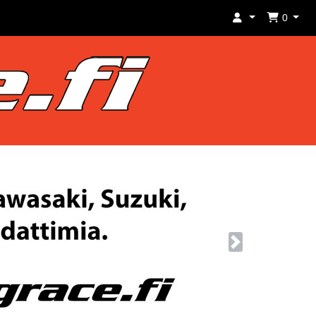
0
Next