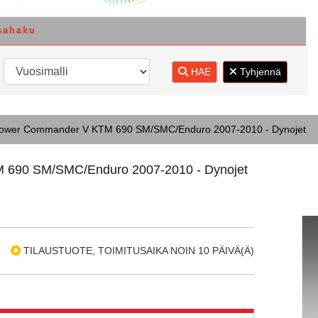
sahaku
HAE
Tyhjennä
ower Commander V KTM 690 SM/SMC/Enduro 2007-2010 - Dynojet
690 SM/SMC/Enduro 2007-2010 - Dynojet
TILAUSTUOTE, TOIMITUSAIKA NOIN 10 PÄIVÄ(Ä)