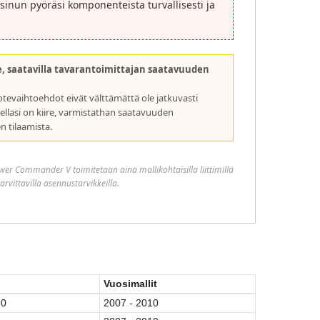
 sinun pyöräsi komponenteista turvallisesti ja
, saatavilla tavarantoimittajan saatavuuden
otevaihtoehdot eivät välttämättä ole jatkuvasti
sellasi on kiire, varmistathan saatavuuden
 tilaamista.
ower Commander V toimitetaan aina mallikohtaisilla liittimillä
tarvittavilla asennustarvikkeilla.
Vuosimallit
90
2007 - 2010