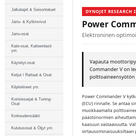
Jalkatapit & Seisontatuet
DYNOJET RESEARCH I
Power Comm
Jarru- & Kytkinvivut
Elektroninen optimoi
Jarru-osat
Kate-osat, Katteenlasit
ym.
Vapauta moottoripyö
Käytetyt-osat
Commander V on leg
Ketjut / Rattaat & Osat
polttoaineensyötön 
Kilpitelineet ym.
Power Commander V kytke
Koristesarjat & Tuning-
(ECU) rinnalle. Se antaa s
Osat
muokkaamalla polttoaineen
Korkeudensäätö
päästönormien aiheuttamaa
kaasuun vastaavuutta. Väl
Kulutusosat & Öljyt ym.
virtausominaisuuksiltaan 