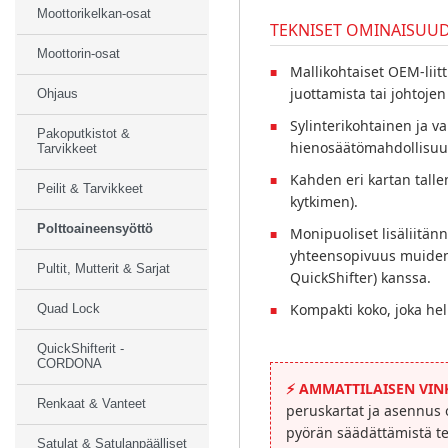
Moottorikelkan-osat
TEKNISET OMINAISUU
Moottorin-osat
Mallikohtaiset OEM-liit
juottamista tai johtojen
Ohjaus
Sylinterikohtainen ja 
Pakoputkistot &
hienosäätömahdollisuu
Tarvikkeet
Kahden eri kartan talle
Peilit & Tarvikkeet
kytkimen).
Polttoaineensyöttö
Monipuoliset lisäliitänn
yhteensopivuus muiden 
Pultit, Mutterit & Sarjat
QuickShifter) kanssa.
Kompakti koko, joka hel
Quad Lock
QuickShifterit -
CORDONA
⚡
AMMATTILAISEN VINK
Renkaat & Vanteet
peruskartat ja asennus 
pyörän säädättämistä t
Satulat & Satulanpäälliset