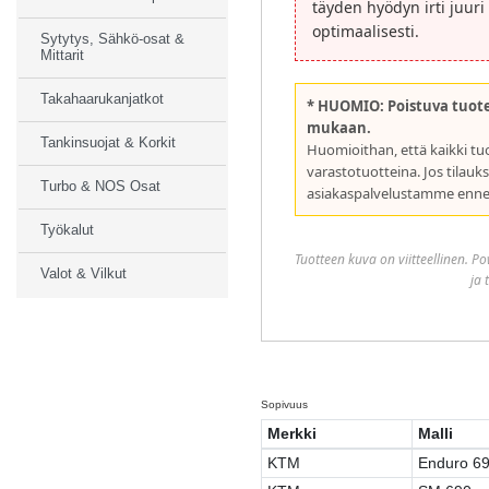
täyden hyödyn irti juuri
optimaalisesti.
Sytytys, Sähkö-osat &
Mittarit
Takahaarukanjatkot
* HUOMIO: Poistuva tuote
mukaan.
Tankinsuojat & Korkit
Huomioithan, että kaikki tu
varastotuotteina. Jos tilauk
Turbo & NOS Osat
asiakaspalvelustamme ennen
Työkalut
Tuotteen kuva on viitteellinen. P
Valot & Vilkut
ja 
Sopivuus
Merkki
Malli
KTM
Enduro 6