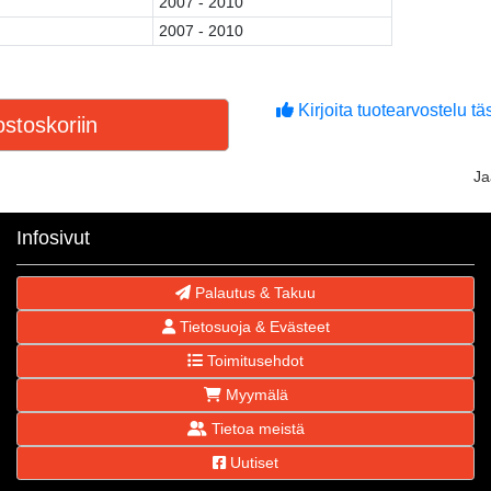
2007 - 2010
2007 - 2010
Kirjoita tuotearvostelu täs
stoskoriin
J
Infosivut
Palautus & Takuu
Tietosuoja & Evästeet
Toimitusehdot
Myymälä
Tietoa meistä
Uutiset