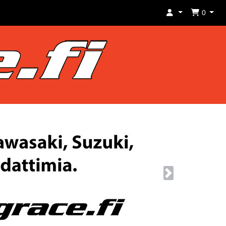
0
Next