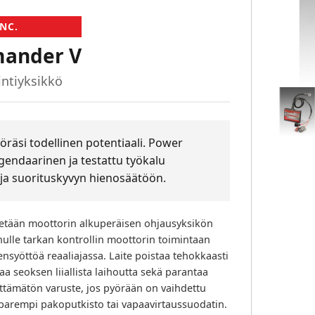
NC.
ander V
ntiyksikkö
räsi todellinen potentiaali. Power
endaarinen ja testattu työkalu
ja suorituskyvyn hienosäätöön.
tään moottorin alkuperäisen ohjausyksikön
inulle tarkan kontrollin moottorin toimintaan
syöttöä reaaliajassa. Laite poistaa tehokkaasti
 seoksen liiallista laihoutta sekä parantaa
ttämätön varuste, jos pyörään on vaihdettu
parempi pakoputkisto tai vapaavirtaussuodatin.