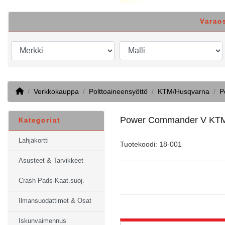
Varao
Home
Verkkokauppa
Polttoaineensyöttö
KTM/Husqvarna
P
Power Commander V KTM 
Kategoriat
Lahjakortti
Tuotekoodi: 18-001
Asusteet & Tarvikkeet
Crash Pads-Kaat.suoj.
Ilmansuodattimet & Osat
Iskunvaimennus