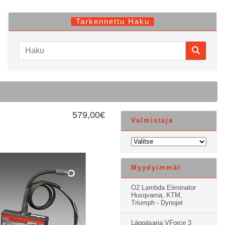
Tarkennettu Haku
579,00€
Valmistaja
Myydyimmät
O2 Lambda Eliminator
Husqvarna, KTM,
Triumph - Dynojet
Läppäsarja VForce 3