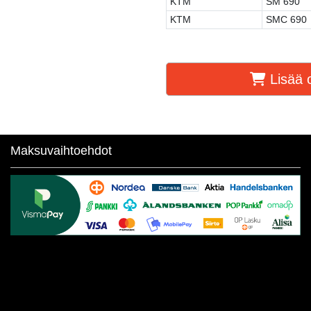
KTM
SM 690
KTM
SMC 690
Lisää o
Maksuvaihtoehdot