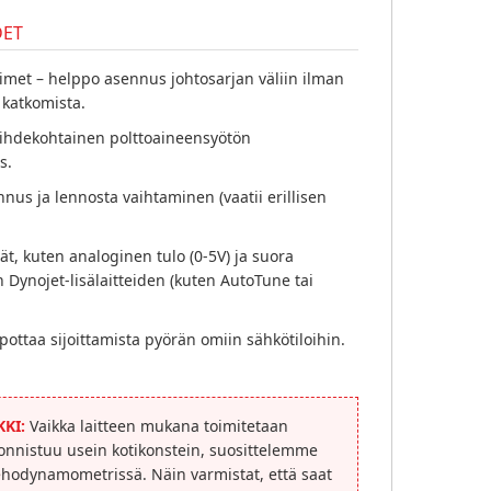
DET
timet – helppo asennus johtosarjan väliin ilman
 katkomista.
vaihdekohtainen polttoaineensyötön
s.
nnus ja lennosta vaihtaminen (vaatii erillisen
ät, kuten analoginen tulo (0-5V) ja suora
Dynojet-lisälaitteiden (kuten AutoTune tai
pottaa sijoittamista pyörän omiin sähkötiloihin.
KI:
Vaikka laitteen mukana toimitetaan
onnistuu usein kotikonstein, suosittelemme
ehodynamometrissä. Näin varmistat, että saat