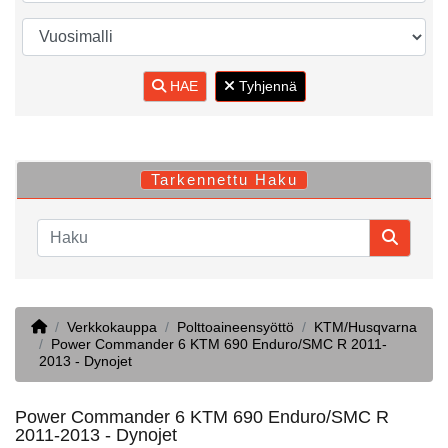
HAE
Tyhjennä
Tarkennettu Haku
Home
Verkkokauppa
Polttoaineensyöttö
KTM/Husqvarna
Power Commander 6 KTM 690 Enduro/SMC R 2011-
2013 - Dynojet
Power Commander 6 KTM 690 Enduro/SMC R
2011-2013 - Dynojet