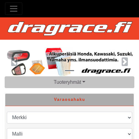
Previous
Next
Tuoteryhmät
Varaosahaku