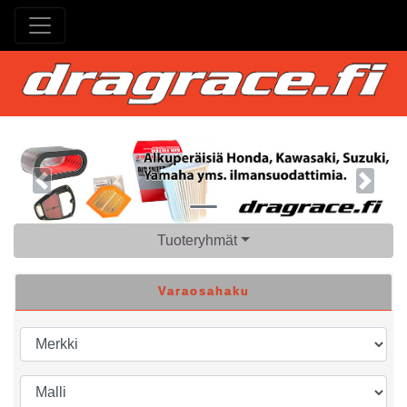
Previous
Next
Tuoteryhmät
Varaosahaku