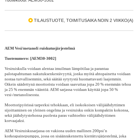
TILAUSTUOTE, TOIMITUSAIKA NOIN 2 VIIKKO(A)
AEM Vesi/metanoli ruiskutusjärjestelmä
Tuotenumero: [AEM30-3002]
Vesiruiskulla voidaan alentaa imuilman lämpötilaa ja parantaa
palotapahtuman nakutuksenkestävyyttä, jonka myötä ahtopainetta voidaan
nostaa turvallisemmin, sekä säätää sytytystä huomattavasti laajemmin.
Oikein säädettynä moottorista voidaan saavuttaa jopa 20 % enemmän tehoa
ja 25 % enemmän vääntöä. AEM sarjassa voidaan käyttää jopa 50 %
vesi-/metanoliseosta.
Moottoripyörissä tarpeeksi tehokkaan, eli isokokoisen välijäähdyttimen
sijoittaminen on yleinen ongelma ja vesiruisku onkin kompaktin kokonsa,
sekä jäähdytystehonsa puolesta paras vaihtoehto välijäähdyttimen
korvaajaksi.
AEM Vesiruiskusarjassa on vakiona uuden mallinen 200psi’n
korkeapainepumppu, jossa on sisäänrakennettu kierrätysjärjestelmä, joka