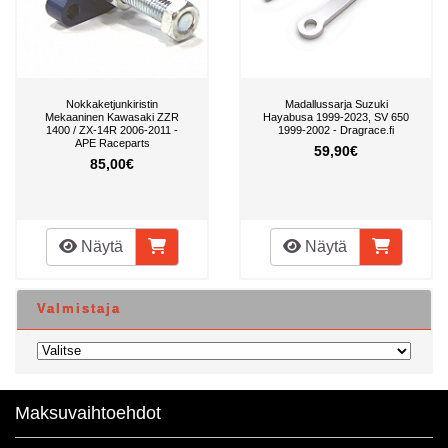
Nokkaketjunkiristin
Madallussarja Suzuki
Mekaaninen Kawasaki ZZR
Hayabusa 1999-2023, SV 650
1400 / ZX-14R 2006-2011 -
1999-2002 - Dragrace.fi
APE Raceparts
59,90€
85,00€
Näytä
Näytä
Valmistaja
Maksuvaihtoehdot