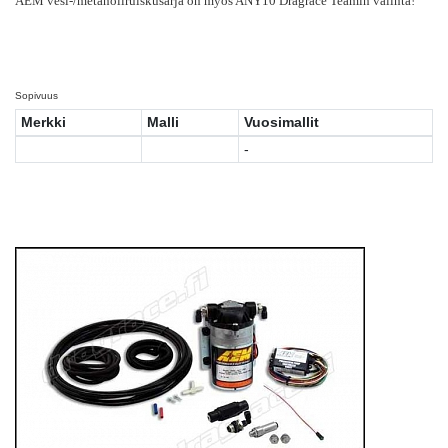
AEM vesi-/metanoliruiskusarja on myös ANY10 Dragrace Teamin valinta!
Sopivuus
Merkki
Malli
Vuosimallit
-