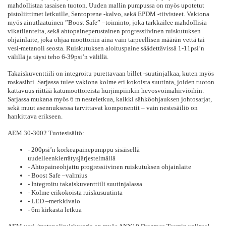
mahdollistaa tasaisen tuoton. Uuden mallin pumpussa on myös upotetut
pistoliittimet letkuille, Santoprene -kalvo, sekä EPDM -tiivisteet. Vakiona
myös ainutlaatuinen ”Boost Safe” –toiminto, joka tarkkailee mahdollisia
vikatilanteita, sekä ahtopaineperustainen progressiivinen ruiskutuksen
ohjainlaite, joka ohjaa moottoriin aina vain tarpeellisen määrän vettä tai
vesi-metanoli seosta. Ruiskutuksen aloituspaine säädettävissä 1-11psi’n
välillä ja täysi teho 6-39psi’n välillä.
Takaiskuventtiili on integroitu purettavaan billet -suutinjalkaa, kuten myös
roskasihti. Sarjassa tulee vakiona kolme eri kokoista suutinta, joiden tuoton
kattavuus riittää katumoottoreista hurjimpiinkin hevosvoimahirviöihin.
Sarjassa mukana myös 6 m nesteletkua, kaikki sähköohjauksen johtosarjat,
sekä muut asennuksessa tarvittavat komponentit – vain nestesäiliö on
hankittava erikseen.
AEM 30-3002 Tuotesisältö:
- 200psi’n korkeapainepumppu sisäisellä
uudelleenkierrätysjärjestelmällä
- Ahtopaineohjattu progressiivinen ruiskutuksen ohjainlaite
- Boost Safe –valmius
- Integroitu takaiskuventtiili suutinjalassa
- Kolme erikokoista ruiskusuutinta
- LED –merkkivalo
- 6m kirkasta letkua