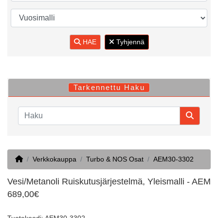
HAE
Tyhjennä
Tarkennettu Haku
Home
Verkkokauppa
Turbo & NOS Osat
AEM30-3302
Vesi/Metanoli Ruiskutusjärjestelmä, Yleismalli - AEM
689,00€
Tuotekoodi: AEM30-3302