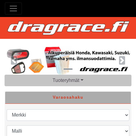
Previous
Next
Tuoteryhmät
Varaosahaku