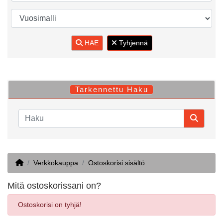
HAE
Tyhjennä
Tarkennettu Haku
Home
Verkkokauppa
Ostoskorisi sisältö
Mitä ostoskorissani on?
Ostoskorisi on tyhjä!