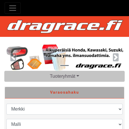
Previous
Next
Tuoteryhmät
Varaosahaku