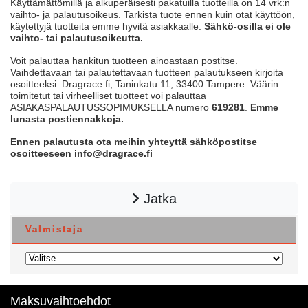
Käyttämättömillä ja alkuperäisesti pakatuilla tuotteilla on 14 vrk:n
vaihto- ja palautusoikeus. Tarkista tuote ennen kuin otat käyttöön,
käytettyjä tuotteita emme hyvitä asiakkaalle.
Sähkö-osilla ei ole
vaihto- tai palautusoikeutta.
Voit palauttaa hankitun tuotteen ainoastaan postitse.
Vaihdettavaan tai palautettavaan tuotteen palautukseen kirjoita
osoitteeksi: Dragrace.fi, Taninkatu 11, 33400 Tampere. Väärin
toimitetut tai virheelliset tuotteet voi palauttaa
ASIAKASPALAUTUSSOPIMUKSELLA numero
619281
.
Emme
lunasta postiennakkoja.
Ennen palautusta ota meihin yhteyttä sähköpostitse
osoitteeseen info@dragrace.fi
Jatka
Valmistaja
Maksuvaihtoehdot