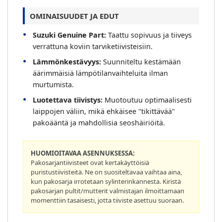
OMINAISUUDET JA EDUT
Suzuki Genuine Part:
Taattu sopivuus ja tiiveys
verrattuna koviin tarviketiivisteisiin.
Lämmönkestävyys:
Suunniteltu kestämään
äärimmäisiä lämpötilanvaihteluita ilman
murtumista.
Luotettava tiivistys:
Muotoutuu optimaalisesti
laippojen väliin, mikä ehkäisee "tikittävää"
pakoääntä ja mahdollisia seoshäiriöitä.
HUOMIOITAVAA ASENNUKSESSA:
Pakosarjantiivisteet ovat kertakäyttöisiä
puristustiivisteitä. Ne on suositeltavaa vaihtaa aina,
kun pakosarja irrotetaan sylinterinkannesta. Kiristä
pakosarjan pultit/mutterit valmistajan ilmoittamaan
momenttiin tasaisesti, jotta tiiviste asettuu suoraan.