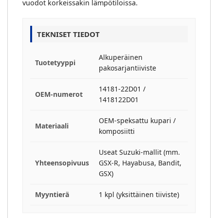
vuodot korkeissakin lämpötiloissa.
TEKNISET TIEDOT
Alkuperäinen
Tuotetyyppi
pakosarjantiiviste
14181-22D01 /
OEM-numerot
1418122D01
OEM-speksattu kupari /
Materiaali
komposiitti
Useat Suzuki-mallit (mm.
Yhteensopivuus
GSX-R, Hayabusa, Bandit,
GSX)
Myyntierä
1 kpl (yksittäinen tiiviste)