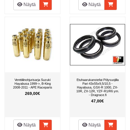
Näytä
Näytä
Venttiilinohjurisarja Suzuki
Etuhaarukanstefat Pölysuojilla
Hayabusa 1999->, B-King
Pari 43x55x9,5/10,5 -
2008-2011 - APE Raceparts
Hayabusa, GSX-R 1000, ZX-
10R, ZX-12R, YZF-R1/R6 ym.
269,00€
- Dragrace.fi
47,00€
Näytä
Näytä