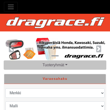
Previous
Next
Tuoteryhmät
Varaosahaku