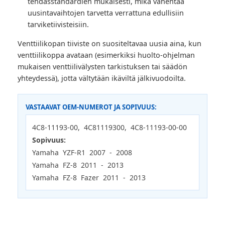
tehdasstandardien mukaisesti, mikä vähentää
uusintavaihtojen tarvetta verrattuna edullisiin
tarviketiivisteisiin.
Venttiilikopan tiiviste on suositeltavaa uusia aina, kun
venttiilikoppa avataan (esimerkiksi huolto-ohjelman
mukaisen venttiilivälysten tarkistuksen tai säädön
yhteydessä), jotta vältytään ikäviltä jälkivuodoilta.
VASTAAVAT OEM-NUMEROT JA SOPIVUUS:
4C8-11193-00, 4C81119300, 4C8-11193-00-00
Sopivuus:
Yamaha YZF-R1 2007 - 2008
Yamaha FZ-8 2011 - 2013
Yamaha FZ-8 Fazer 2011 - 2013