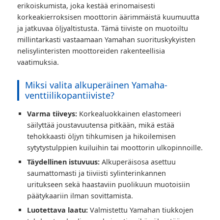
erikoiskumista, joka kestää erinomaisesti
korkeakierroksisen moottorin äärimmäistä kuumuutta
ja jatkuvaa öljyaltistusta. Tämä tiiviste on muotoiltu
millintarkasti vastaamaan Yamahan suorituskykyisten
nelisylinteristen moottoreiden rakenteellisia
vaatimuksia.
Miksi valita alkuperäinen Yamaha-
venttiilikopantiiviste?
Varma tiiveys:
Korkealuokkainen elastomeeri
säilyttää joustavuutensa pitkään, mikä estää
tehokkaasti öljyn tihkumisen ja hikoilemisen
sytytystulppien kuiluihin tai moottorin ulkopinnoille.
Täydellinen istuvuus:
Alkuperäisosa asettuu
saumattomasti ja tiiviisti sylinterinkannen
uritukseen sekä haastaviin puolikuun muotoisiin
päätykaariin ilman sovittamista.
Luotettava laatu:
Valmistettu Yamahan tiukkojen