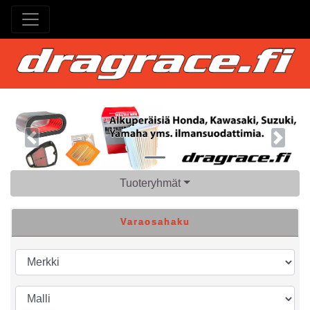
Previous
Next
Tuoteryhmät
Varaosahaku