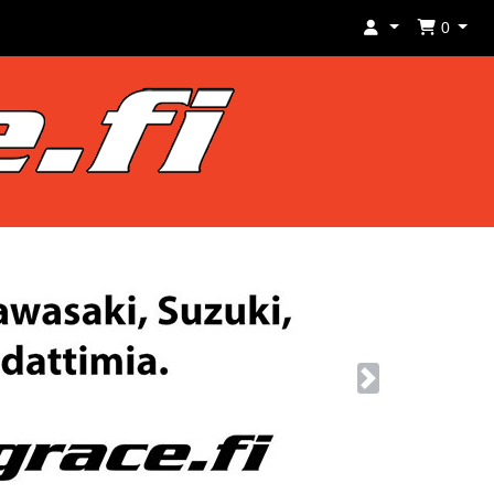
0
Next