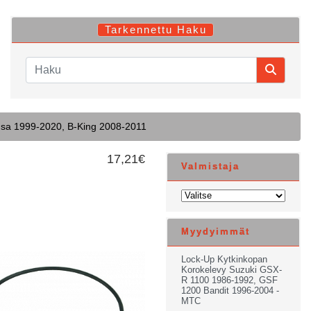
Tarkennettu Haku
sa 1999-2020, B-King 2008-2011
17,21€
Valmistaja
Myydyimmät
Lock-Up Kytkinkopan
Korokelevy Suzuki GSX-
R 1100 1986-1992, GSF
1200 Bandit 1996-2004 -
MTC