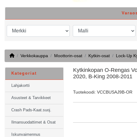
Varao
Home
Verkkokauppa
Moottorin-osat
Kytkin-osat
Lock-Up K
Kytkinkopan O-Rengas Vo
Kategoriat
2020, B-King 2008-2011
Lahjakortti
Tuotekoodi: VCCBUSAJ9B-OR
Asusteet & Tarvikkeet
Crash Pads-Kaat.suoj.
Ilmansuodattimet & Osat
Iskunvaimennus