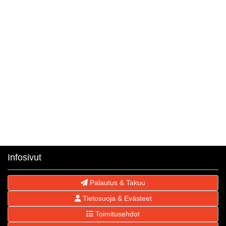
Infosivut
Palautus & Takuu
Tietosuoja & Evästeet
Toimitusehdot