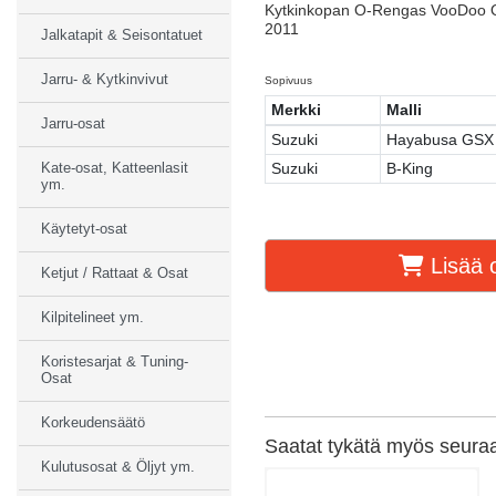
Kytkinkopan O-Rengas VooDoo Q
2011
Jalkatapit & Seisontatuet
Jarru- & Kytkinvivut
Sopivuus
Merkki
Malli
Jarru-osat
Suzuki
Hayabusa GSX
Suzuki
B-King
Kate-osat, Katteenlasit
ym.
Käytetyt-osat
Lisää o
Ketjut / Rattaat & Osat
Kilpitelineet ym.
Koristesarjat & Tuning-
Osat
Korkeudensäätö
Saatat tykätä myös seuraav
Kulutusosat & Öljyt ym.