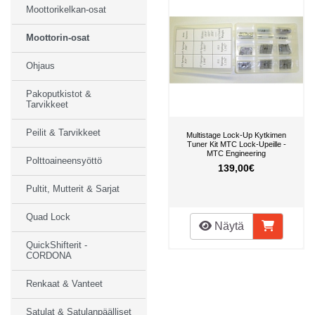
Moottorikelkan-osat
Moottorin-osat
Ohjaus
Pakoputkistot &
Tarvikkeet
Peilit & Tarvikkeet
Multistage Lock-Up Kytkimen
Tuner Kit MTC Lock-Upeille -
MTC Engineering
Polttoaineensyöttö
139,00€
Pultit, Mutterit & Sarjat
Quad Lock
Näytä
QuickShifterit -
CORDONA
Renkaat & Vanteet
Satulat & Satulanpäälliset