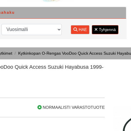
sahaku
HAE
Tyhjennä
ytkimet
Kytkinkopan O-Rengas VooDoo Quick Access Suzuki Hayabu
oDoo Quick Access Suzuki Hayabusa 1999-
NORMAALISTI VARASTOTUOTE