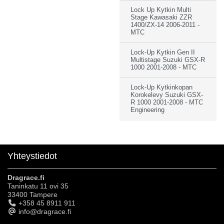
Lock Up Kytkin Multi
Stage Kawasaki ZZR
1400/ZX-14 2006-2011 -
MTC
Lock-Up Kytkin Gen II
Multistage Suzuki GSX-R
1000 2001-2008 - MTC
Lock-Up Kytkinkopan
Korokelevy Suzuki GSX-
R 1000 2001-2008 - MTC
Engineering
Yhteystiedot
Dragrace.fi
Taninkatu 11 ovi 35
33400 Tampere
+358 45 8911 911
info@dragrace.fi