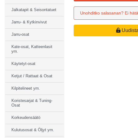
Jalkatapit & Seisontatuet
Unohditko salasanan? Ei hätä
Jarru- & Kytkinvivut
Uudista
Jarru-osat
Kate-osat, Katteenlasit
ym.
Käytetyt-osat
Ketjut / Rattaat & Osat
Kilpitelineet ym.
Koristesarjat & Tuning-
Osat
Korkeudensäätö
Kulutusosat & Öljyt ym.