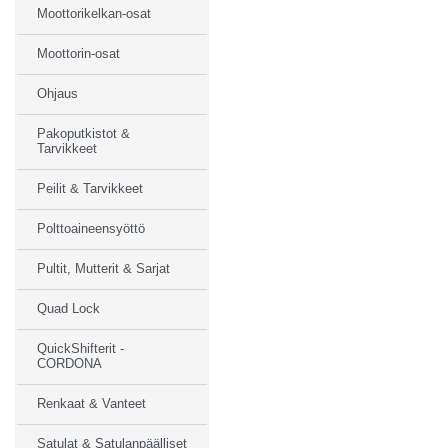
Moottorikelkan-osat
Moottorin-osat
Ohjaus
Pakoputkistot &
Tarvikkeet
Peilit & Tarvikkeet
Polttoaineensyöttö
Pultit, Mutterit & Sarjat
Quad Lock
QuickShifterit -
CORDONA
Renkaat & Vanteet
Satulat & Satulanpäälliset