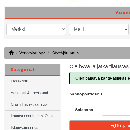
Varao
Home
Verkkokauppa
Käyttäjätunnus
Ole hyvä ja jatka tilaustasi
Kategoriat
Olen palaava kanta-asiakas el
Lahjakortti
Asusteet & Tarvikkeet
Sähköpostiosoite
Crash Pads-Kaat.suoj.
Salasana
Ilmansuodattimet & Osat
Kirjau
Iskunvaimennus