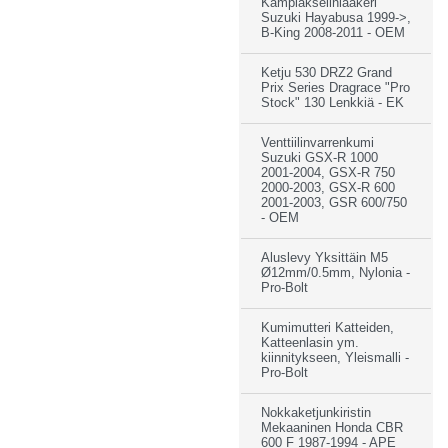
Kampiakselinlaakeri
Suzuki Hayabusa 1999->,
B-King 2008-2011 - OEM
Ketju 530 DRZ2 Grand
Prix Series Dragrace "Pro
Stock" 130 Lenkkiä - EK
Venttiilinvarrenkumi
Suzuki GSX-R 1000
2001-2004, GSX-R 750
2000-2003, GSX-R 600
2001-2003, GSR 600/750
- OEM
Aluslevy Yksittäin M5
Ø12mm/0.5mm, Nylonia -
Pro-Bolt
Kumimutteri Katteiden,
Katteenlasin ym.
kiinnitykseen, Yleismalli -
Pro-Bolt
Nokkaketjunkiristin
Mekaaninen Honda CBR
600 F 1987-1994 - APE