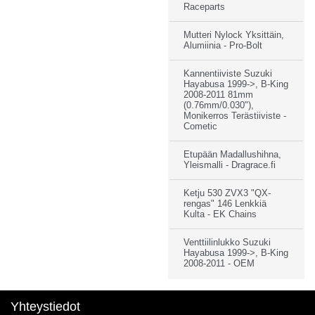
Raceparts
Mutteri Nylock Yksittäin,
Alumiinia - Pro-Bolt
Kannentiiviste Suzuki
Hayabusa 1999->, B-King
2008-2011 81mm
(0.76mm/0.030"),
Monikerros Terästiiviste -
Cometic
Etupään Madallushihna,
Yleismalli - Dragrace.fi
Ketju 530 ZVX3 "QX-
rengas" 146 Lenkkiä
Kulta - EK Chains
Venttiilinlukko Suzuki
Hayabusa 1999->, B-King
2008-2011 - OEM
Yhteystiedot