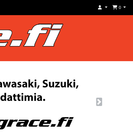
0
Next