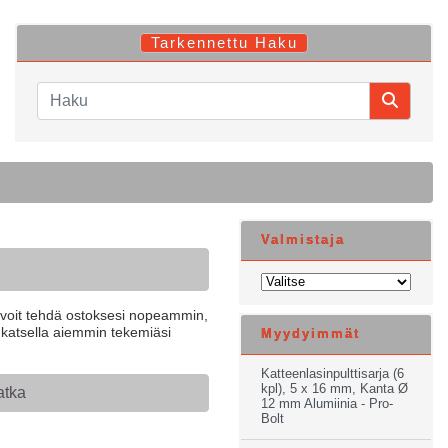
Tarkennettu Haku
Valmistaja
n voit tehdä ostoksesi nopeammin,
it katsella aiemmin tekemiäsi
Myydyimmät
Katteenlasinpulttisarja (6
kpl), 5 x 16 mm, Kanta Ø
atka
12 mm Alumiinia - Pro-
Bolt