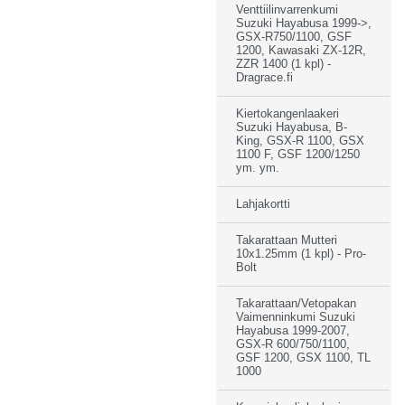
Venttiilinvarrenkumi
Suzuki Hayabusa 1999->,
GSX-R750/1100, GSF
1200, Kawasaki ZX-12R,
ZZR 1400 (1 kpl) -
Dragrace.fi
Kiertokangenlaakeri
Suzuki Hayabusa, B-
King, GSX-R 1100, GSX
1100 F, GSF 1200/1250
ym. ym.
Lahjakortti
Takarattaan Mutteri
10x1.25mm (1 kpl) - Pro-
Bolt
Takarattaan/Vetopakan
Vaimenninkumi Suzuki
Hayabusa 1999-2007,
GSX-R 600/750/1100,
GSF 1200, GSX 1100, TL
1000