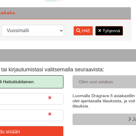
sahaku
HAE
Tyhjennä
 tai kirjautumistasi valitsemalla seuraavista:
i Hattuklubilainen.
Olen uusi asiakas.
Luomalla Dragrace.fi asiakastili
olet ajantasalla tilauksista, ja vo
tilauksia.
J
du sisään