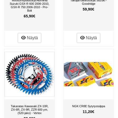
Moottorinpulttisarja Alumiinia
Takajarruletkusarjat Suzuki -
Suzuki GSX-R 600 2006-2010,
Goodridge
GSX-R 750 2006-2010 - Pro-
59,90€
Bolt
65,90€
Näytä
Näytä
Takaratas Kawasaki ZX-10R,
NGK CR8E Sytytystulppa
ZX-6R, ZX-9R, ZZR 600 ym.
11,20€
(520-jako) - Vortex