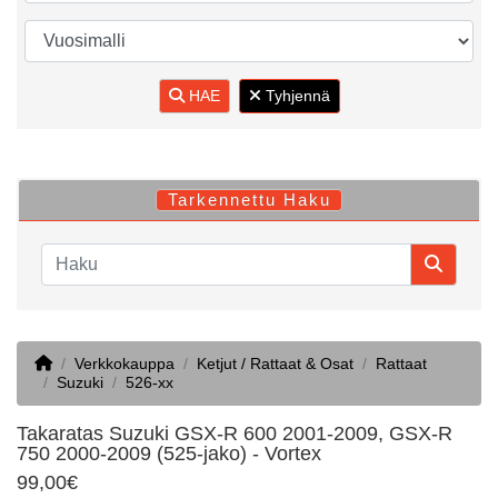
HAE
Tyhjennä
Tarkennettu Haku
Home
Verkkokauppa
Ketjut / Rattaat & Osat
Rattaat
Suzuki
526-xx
Takaratas Suzuki GSX-R 600 2001-2009, GSX-R
750 2000-2009 (525-jako) - Vortex
99,00€