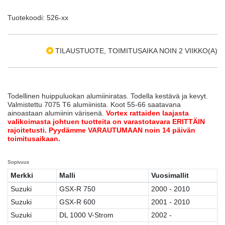
Tuotekoodi: 526-xx
TILAUSTUOTE, TOIMITUSAIKA NOIN 2 VIIKKO(A)
Todellinen huippuluokan alumiiniratas. Todella kestävä ja kevyt.
Valmistettu 7075 T6 alumiinista. Koot 55-66 saatavana
ainoastaan alumiinin värisenä.
Vortex rattaiden laajasta
valikoimasta johtuen tuotteita on varastotavara ERITTÄIN
rajoitetusti. Pyydämme VARAUTUMAAN noin 14 päivän
toimitusaikaan.
Sopivuus
Merkki
Malli
Vuosimallit
Suzuki
GSX-R 750
2000 - 2010
Suzuki
GSX-R 600
2001 - 2010
Suzuki
DL 1000 V-Strom
2002 -