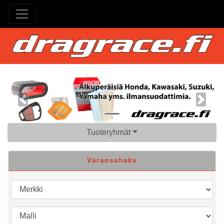
Previous
Next
Tuoteryhmät
Varaosahaku