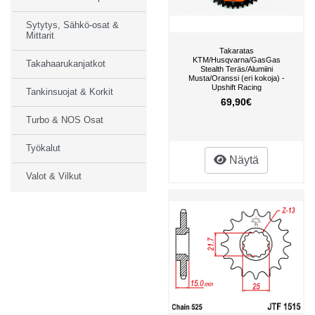
Sytytys, Sähkö-osat &
Mittarit
Takaratas
KTM/Husqvarna/GasGas
Takahaarukanjatkot
Stealth Teräs/Alumiini
Musta/Oranssi (eri kokoja) -
Upshift Racing
Tankinsuojat & Korkit
69,90€
Turbo & NOS Osat
Työkalut
Näytä
Valot & Vilkut