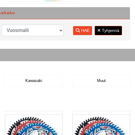
sahaku
HAE
Tyhjennä
Kawasaki
Muut