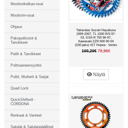
Moottorikelkan-osat
Moottorin-osat
Ohjaus
Takaratas Suzuki Hayabusa
1999-2007, TL 1000 R/S 97-
03, GSX-R 750 96-97,
Pakoputkistot &
Kawasaki ZZR 600 90-04
Tarvikkeet
(530-jako) 41T Hopea - Vortex
100,20€
79,96€
Peilit & Tarvikkeet
Polttoaineensyöttö
Näytä
Pultit, Mutterit & Sarjat
Quad Lock
QuickShifterit -
CORDONA
Renkaat & Vanteet
Satulat & Satulanpäälliset