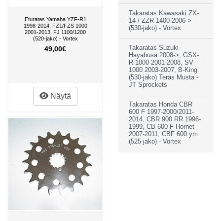
Takaratas Kawasaki ZX-
Eturatas Yamaha YZF-R1
14 / ZZR 1400 2006->
1998-2014, FZ1/FZS 1000
(530-jako) - Vortex
2001-2013, FJ 1100/1200
(520-jako) - Vortex
Takaratas Suzuki
49,00€
Hayabusa 2008->, GSX-
R 1000 2001-2008, SV
1000 2003-2007, B-King
(530-jako) Teräs Musta -
JT Sprockets
Näytä
Takaratas Honda CBR
600 F 1997-2000/2011-
2014, CBR 900 RR 1996-
1999, CB 600 F Hornet
2007-2011, CBF 600 ym.
(525-jako) - Vortex