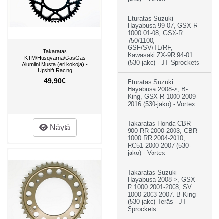
Eturatas Suzuki
Hayabusa 99-07, GSX-R
1000 01-08, GSX-R
750/1100,
GSF/SV/TL/RF,
Takaratas
Kawasaki ZX-9R 94-01
KTM/Husqvarna/GasGas
(530-jako) - JT Sprockets
Alumiini Musta (eri kokoja) -
Upshift Racing
49,90€
Eturatas Suzuki
Hayabusa 2008->, B-
King, GSX-R 1000 2009-
2016 (530-jako) - Vortex
Takaratas Honda CBR
Näytä
900 RR 2000-2003, CBR
1000 RR 2004-2010,
RC51 2000-2007 (530-
jako) - Vortex
Takaratas Suzuki
Hayabusa 2008->, GSX-
R 1000 2001-2008, SV
1000 2003-2007, B-King
(530-jako) Teräs - JT
Sprockets