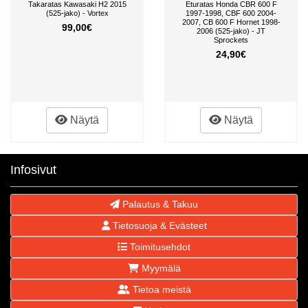
Takaratas Kawasaki H2 2015
Eturatas Honda CBR 600 F
(525-jako) - Vortex
1997-1998, CBF 600 2004-
2007, CB 600 F Hornet 1998-
99,00€
2006 (525-jako) - JT
Sprockets
24,90€
Näytä
Näytä
Infosivut
Palautus & Takuu
Tietosuoja & Evästeet
Toimitusehdot
Myymälä
Tietoa meistä