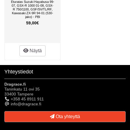
Eturatas Suzuki Hayabusa 99-
07, GSX-R 1000 01-08, GSX-
R 750/1100, GSF/SV/TL/RF,
Kawasaki ZX-9R 94-01 (530-
jako) - PBI
59,00€
Näytä
Yhteystiedot
Dragrace.fi
Taninkatu 11 ovi 35
33400 Tampere
+358 45 8911 911
info@dragrace.fi
Ota yhteyttä