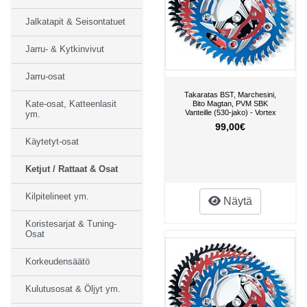
Jalkatapit & Seisontatuet
Jarru- & Kytkinvivut
Jarru-osat
Takaratas BST, Marchesini,
Kate-osat, Katteenlasit
Bito Magtan, PVM SBK
Vanteille (530-jako) - Vortex
ym.
99,00€
Käytetyt-osat
Ketjut / Rattaat & Osat
Kilpitelineet ym.
Näytä
Koristesarjat & Tuning-
Osat
Korkeudensäätö
Kulutusosat & Öljyt ym.