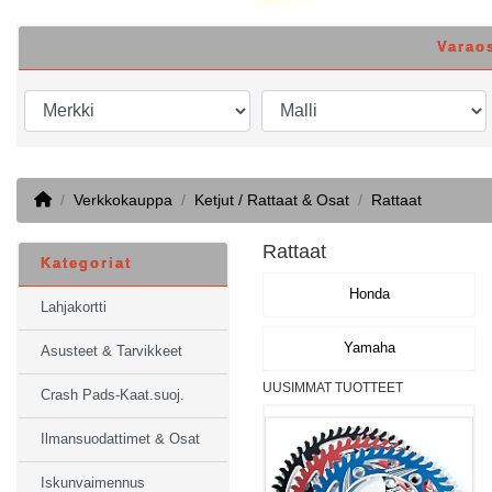
Varao
Home
Verkkokauppa
Ketjut / Rattaat & Osat
Rattaat
Rattaat
Kategoriat
Honda
Lahjakortti
Yamaha
Asusteet & Tarvikkeet
UUSIMMAT TUOTTEET
Crash Pads-Kaat.suoj.
Ilmansuodattimet & Osat
Iskunvaimennus