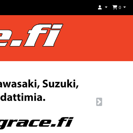
0
Next