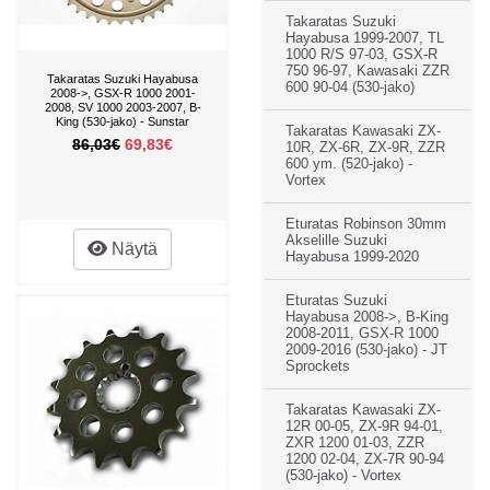
Takaratas Suzuki
Hayabusa 1999-2007, TL
1000 R/S 97-03, GSX-R
750 96-97, Kawasaki ZZR
Takaratas Suzuki Hayabusa
600 90-04 (530-jako)
2008->, GSX-R 1000 2001-
2008, SV 1000 2003-2007, B-
King (530-jako) - Sunstar
Takaratas Kawasaki ZX-
86,03€
69,83€
10R, ZX-6R, ZX-9R, ZZR
600 ym. (520-jako) -
Vortex
Eturatas Robinson 30mm
Akselille Suzuki
Näytä
Hayabusa 1999-2020
Eturatas Suzuki
Hayabusa 2008->, B-King
2008-2011, GSX-R 1000
2009-2016 (530-jako) - JT
Sprockets
Takaratas Kawasaki ZX-
12R 00-05, ZX-9R 94-01,
ZXR 1200 01-03, ZZR
1200 02-04, ZX-7R 90-94
(530-jako) - Vortex