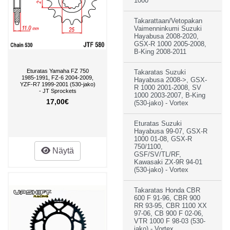
1000
Takarattaan/Vetopakan
Vaimenninkumi Suzuki
Hayabusa 2008-2020,
GSX-R 1000 2005-2008,
B-King 2008-2011
Eturatas Yamaha FZ 750
Takaratas Suzuki
1985-1991, FZ-6 2004-2009,
Hayabusa 2008->, GSX-
YZF-R7 1999-2001 (530-jako)
R 1000 2001-2008, SV
- JT Sprockets
1000 2003-2007, B-King
17,00€
(530-jako) - Vortex
Eturatas Suzuki
Hayabusa 99-07, GSX-R
1000 01-08, GSX-R
750/1100,
Näytä
GSF/SV/TL/RF,
Kawasaki ZX-9R 94-01
(530-jako) - Vortex
Takaratas Honda CBR
600 F 91-96, CBR 900
RR 93-95, CBR 1100 XX
97-06, CB 900 F 02-06,
VTR 1000 F 98-03 (530-
jako) - Vortex