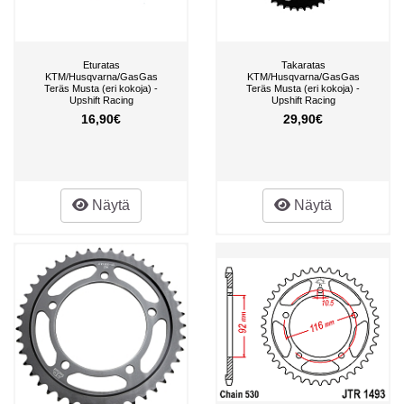
Eturatas
Takaratas
KTM/Husqvarna/GasGas
KTM/Husqvarna/GasGas
Teräs Musta (eri kokoja) -
Teräs Musta (eri kokoja) -
Upshift Racing
Upshift Racing
16,90€
29,90€
Näytä
Näytä