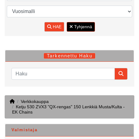
HAE
Tyhjennä
Tarkennettu Haku
Home
Verkkokauppa
Ketju 530 ZVX3 "QX-rengas" 150 Lenkkiä Musta/Kulta -
EK Chains
Valmistaja