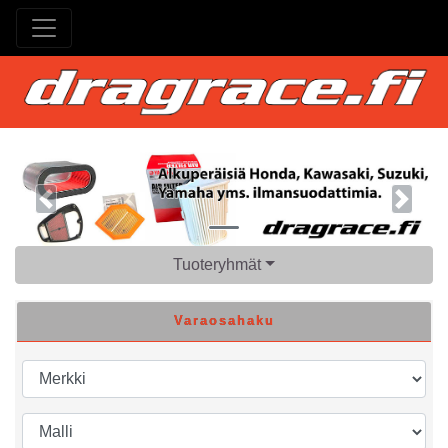
Previous
Next
Tuoteryhmät
Varaosahaku