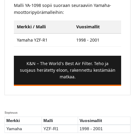
Malli YA-1098 sopii suoraan seuraaviin Yamaha-
moottoripyörämalleihin:
Merkki / Malli
Vuosimallit
Yamaha YZF-R1
1998 - 2001
K&N – The World's Best Air Filter. Teho ja
suojaus herätetty eloon, rakennettu kestämään
matkaa.
Sopivuus
Merkki
Malli
Vuosimallit
Yamaha
YZF-R1
1998 - 2001