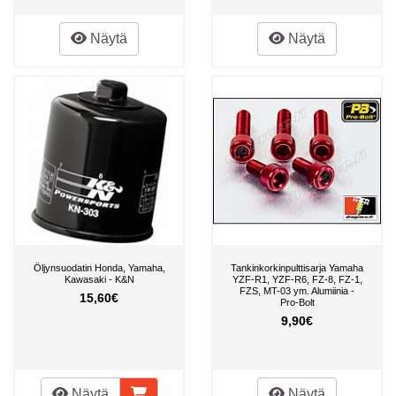
Näytä
Näytä
Öljynsuodatin Honda, Yamaha,
Tankinkorkinpulttisarja Yamaha
Kawasaki - K&N
YZF-R1, YZF-R6, FZ-8, FZ-1,
FZS, MT-03 ym. Alumiinia -
15,60€
Pro-Bolt
9,90€
Näytä
Näytä