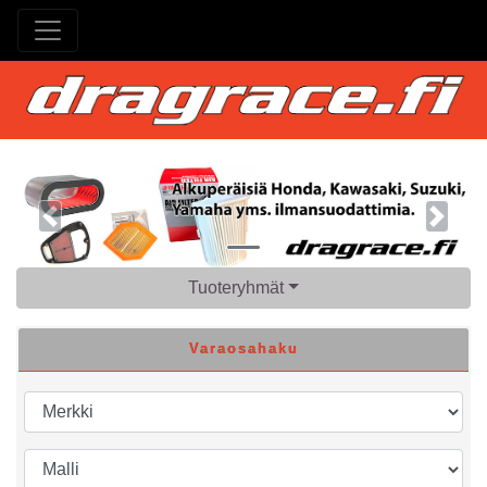
Previous
Next
Tuoteryhmät
Varaosahaku