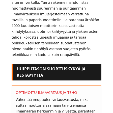
alumiiniverkolla. Tämä rakenne mahdollistaa
huomattavasti suuremman ja puhtaamman
ilmanvirtauksen imujärjestelmään verrattuna
tavallisiin paperisuodattimiin. Se parantaa ärhäkän
1000-kuutioisen moottorin kaasuvasteutta
kiihdytyksissä, optimoi kiihtyvyyttä ja yläkierrosten
tehoa, korostaa upeasti imuääniä ja tarjoaa
poikkeuksellisen tehokkaan suodatustehon
hienointakin tiepölyä vastaan suojaten pyöräsi
tekniikkaa niin kadulla kuin ratapäivillä.
HUIPPUTASON SUORITUSKYKYÄ JA
KESTÄVYYTTÄ
OPTIMOITU ILMAVIRTAUS JA TEHO
Vähentää imupuolen virtausvastusta, mikä
auttaa moottoria saamaan tarvitsemansa
ilmamäärän herkemmin ja viiveettä, parantaen