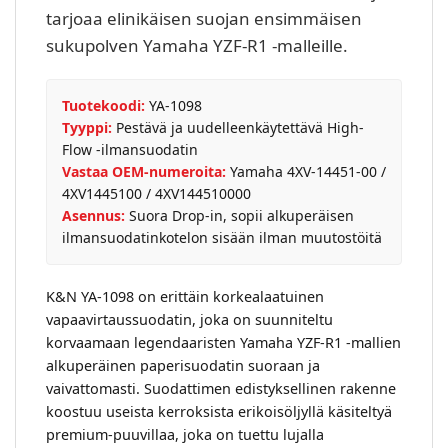
tarjoaa elinikäisen suojan ensimmäisen
sukupolven Yamaha YZF-R1 -malleille.
Tuotekoodi:
YA-1098
Tyyppi:
Pestävä ja uudelleenkäytettävä High-
Flow -ilmansuodatin
Vastaa OEM-numeroita:
Yamaha 4XV-14451-00 /
4XV1445100 / 4XV144510000
Asennus:
Suora Drop-in, sopii alkuperäisen
ilmansuodatinkotelon sisään ilman muutostöitä
K&N YA-1098 on erittäin korkealaatuinen
vapaavirtaussuodatin, joka on suunniteltu
korvaamaan legendaaristen Yamaha YZF-R1 -mallien
alkuperäinen paperisuodatin suoraan ja
vaivattomasti. Suodattimen edistyksellinen rakenne
koostuu useista kerroksista erikoisöljyllä käsiteltyä
premium-puuvillaa, joka on tuettu lujalla