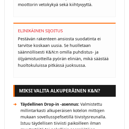
moottorin vetokykyä sekä kiihtyvyyttä.
ELINIKÄINEN SIJOITUS
Pestävän rakenteen ansiosta suodatinta ei
tarvitse koskaan uusia. Se huolletaan
säännöllisesti K&N:n omilla puhdistus- ja
öljyämistuotteilla pyörän eliniän, mikä säästää
huoltokuluissa pitkässä juoksussa.
MIKSI VALITA ALKUPERÄINEN K&N?
Täydellinen Drop-in -asennus:
Valmistettu
millintarkasti alkuperäisen kotelon mittojen
mukaan sovellusspefisetillä tiivistysreunalla.
Istuu täydellisen tiiviisti paikoilleen ilman