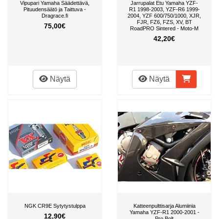
Vipupari Yamaha Säädettävä,
Jarrupalat Etu Yamaha YZF-
Pituudensäätö ja Taittuva -
R1 1998-2003, YZF-R6 1999-
Dragrace.fi
2004, YZF 600/750/1000, XJR,
FJR, FZ6, FZS, XV, BT
75,00€
RoadPRO Sintered - Moto-M
42,20€
Näytä
Näytä
NGK CR9E Sytytystulppa
Katteenpulttisarja Alumiinia
Yamaha YZF-R1 2000-2001 -
12,90€
Pro Bolt