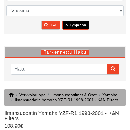
HAE
Tyhjennä
Tarkennettu Haku
Home
Verkkokauppa
Ilmansuodattimet & Osat
Yamaha
Ilmansuodatin Yamaha YZF-R1 1998-2001 - K&N Filters
Ilmansuodatin Yamaha YZF-R1 1998-2001 - K&N
Filters
108,90€