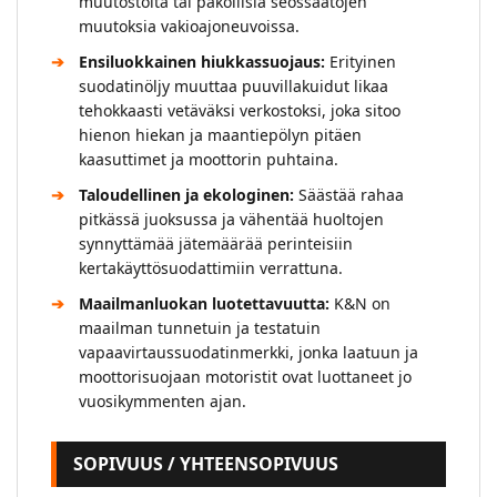
muutostöitä tai pakollisia seossäätöjen
muutoksia vakioajoneuvoissa.
Ensiluokkainen hiukkassuojaus:
Erityinen
suodatinöljy muuttaa puuvillakuidut likaa
tehokkaasti vetäväksi verkostoksi, joka sitoo
hienon hiekan ja maantiepölyn pitäen
kaasuttimet ja moottorin puhtaina.
Taloudellinen ja ekologinen:
Säästää rahaa
pitkässä juoksussa ja vähentää huoltojen
synnyttämää jätemäärää perinteisiin
kertakäyttösuodattimiin verrattuna.
Maailmanluokan luotettavuutta:
K&N on
maailman tunnetuin ja testatuin
vapaavirtaussuodatinmerkki, jonka laatuun ja
moottorisuojaan motoristit ovat luottaneet jo
vuosikymmenten ajan.
SOPIVUUS / YHTEENSOPIVUUS