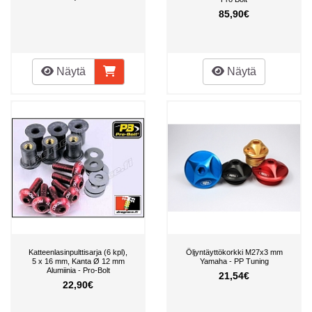
85,90€
Näytä
Näytä
Katteenlasinpulttisarja (6 kpl),
Öljyntäyttökorkki M27x3 mm
5 x 16 mm, Kanta Ø 12 mm
Yamaha - PP Tuning
Alumiinia - Pro-Bolt
21,54€
22,90€