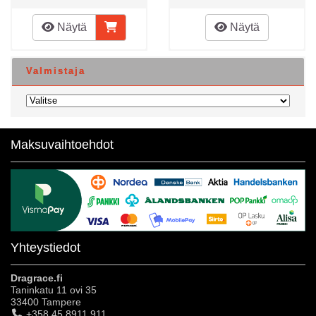
Näytä
Näytä
Valmistaja
Maksuvaihtoehdot
Yhteystiedot
Dragrace.fi
Taninkatu 11 ovi 35
33400 Tampere
+358 45 8911 911