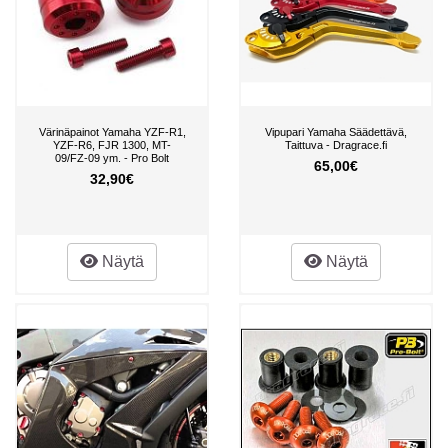
Värinäpainot Yamaha YZF-R1,
Vipupari Yamaha Säädettävä,
YZF-R6, FJR 1300, MT-
Taittuva - Dragrace.fi
09/FZ-09 ym. - Pro Bolt
65,00€
32,90€
Näytä
Näytä