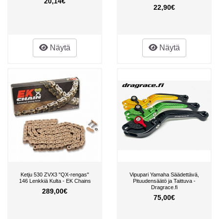
20,14€
22,90€
Näytä
Näytä
Ketju 530 ZVX3 "QX-rengas"
Vipupari Yamaha Säädettävä,
146 Lenkkiä Kulta - EK Chains
Pituudensäätö ja Taittuva -
Dragrace.fi
289,00€
75,00€