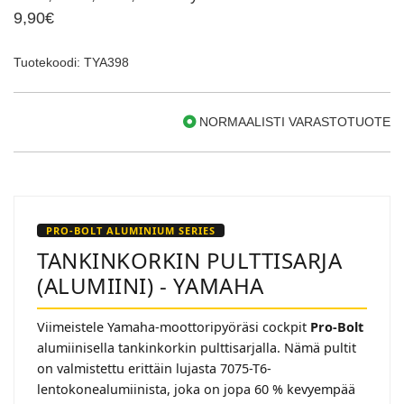
9,90€
Tuotekoodi: TYA398
NORMAALISTI VARASTOTUOTE
PRO-BOLT ALUMINIUM SERIES
TANKINKORKIN PULTTISARJA
(ALUMIINI) - YAMAHA
Viimeistele Yamaha-moottoripyöräsi cockpit
Pro-Bolt
alumiinisella tankinkorkin pulttisarjalla. Nämä pultit
on valmistettu erittäin lujasta 7075-T6-
lentokonealumiinista, joka on jopa 60 % kevyempää