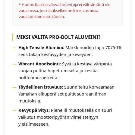
* Huom: Kaikkia värivaihtoehtoja ei välttämättä ole
varastossa. Jos tilauksellasi on kiire, varmista
varastotilanne etukäteen.
MIKSI VALITA PRO-BOLT ALUMIINI?
High-Tensile Alumiini:
Markkinoiden lujin 7075-T6-
seos takaa kestävyyden ja keveyden.
Vibrant Anodisointi:
Syvä ja kestävä väripinta
suojaa pulttia hapettumiselta ja kestää
polttoaineroiskeita.
Täydellinen istuvuus:
Suunniteltu korvaamaan
Yamahan alkuperäiset pultit suoraan ilman
muutoksia.
Kevyt päivitys:
Pienellä muutoksella on suuri
vaikutus moottoripyörän viimeisteltyyn
yleisilmeeseen.