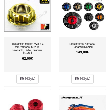
Yläkolmion Mutteri M28 x 1
Tankinkorkki Yamaha -
mm Yamaha, Suzuki,
Bonamici Racing
Kawasaki, BMW, Titaania -
149,00€
Pro-Bolt
62,00€
Näytä
Näytä