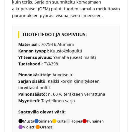
kuin teräs. Sarja on suunniteltu korvaamaan
alkuperäiset (OEM) pultit, tuoden samalla merkittävän
parannuksen pyöräsi visuaaliseen ilmeeseen.
TUOTETIEDOT JA SOPIVUUS:
Materiaali:
7075-T6 Alumiini
Kannan tyyppi:
Kuusiokolopultti
Yhteensopivuus:
Yamaha (useat mallit)
Tuotekoodi:
TYA398
Pinnankäsittely:
Anodisoitu
Sarjan sisältö:
Kaikki korkin kiinnitykseen
tarvittavat pultit
Painonsäästö:
n. 60 % teräkseen verrattuna
Myyntierä:
Täydellinen sarja
Saatavilla olevat värit:
Musta
Sininen
Kulta
Hopea
Punainen
Violetti
Oranssi