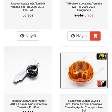
Moottorinpulttisarja Alumiinia
Yläkolmionsuojatarra Yamaha
Yamaha YZF-R6 2006-2016 -
YZF-R6 2006-2012 -
Pro-Bolt
Dragrace.fi
58,90€
9,01€
5,90€
Näytä
Näytä
Takahaarukan Akselin Mutteri
Yläkolmion Mutteri M22 x 1
M18 x 1.5 mm, Ruostumatonta
mm Honda, Suzuki, Kawasaki,
Terästä - Pro-Bolt
Yamaha, Aprilia, Triumph - Pro-
Bolt