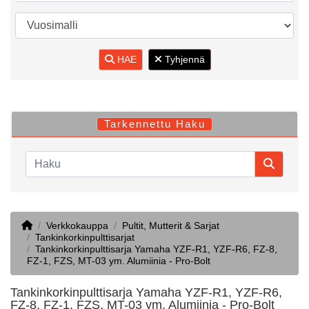
HAE
Tyhjennä
Tarkennettu Haku
Home
Verkkokauppa
Pultit, Mutterit & Sarjat
Tankinkorkinpulttisarjat
Tankinkorkinpulttisarja Yamaha YZF-R1, YZF-R6, FZ-8,
FZ-1, FZS, MT-03 ym. Alumiinia - Pro-Bolt
Tankinkorkinpulttisarja Yamaha YZF-R1, YZF-R6,
FZ-8, FZ-1, FZS, MT-03 ym. Alumiinia - Pro-Bolt