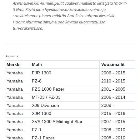
Asennusvinkki: Alumiinipultit vaativat maltillista kiristystä (max 4-
5 Nm). Käytä aina hyvälaatuista kuusiokoloavainta ja
suosittelemme pienen määrän Anti-Seize-tahnaa kierteisiin.
Huom: Alumiinipultteja ei saa käyttää kuormitetuissa
turvarakenteissa.
Sopivuus
Merkki
Malli
Vuosimallit
Yamaha
FJR 1300
2006 - 2015
Yamaha
FZ-8
2010 - 2015
Yamaha
FZS 1000 Fazer
2001 - 2005
Yamaha
MT-03 / FZ-03
2006 - 2014
Yamaha
XJ6 Diversion
2009 -
Yamaha
XJR 1300
2015 - 2016
Yamaha
XVS 1300 A Midnight Star
2007 - 2015
Yamaha
FZ-1
2008 - 2010
Yamaha
FZ-1 Fazer
2008 - 2010