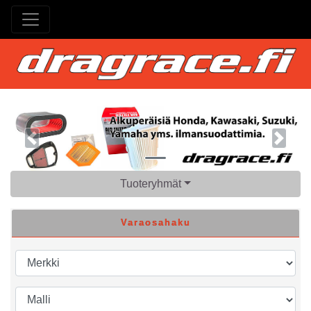
Previous
Next
Tuoteryhmät
Varaosahaku