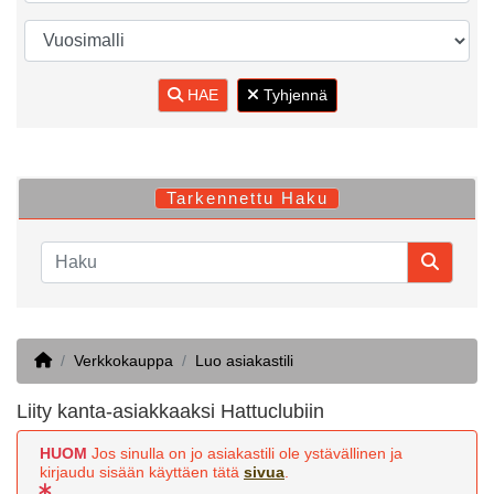
HAE
Tyhjennä
Tarkennettu Haku
Home
Verkkokauppa
Luo asiakastili
Liity kanta-asiakkaaksi Hattuclubiin
HUOM
Jos sinulla on jo asiakastili ole ystävällinen ja
kirjaudu sisään käyttäen tätä
sivua
.