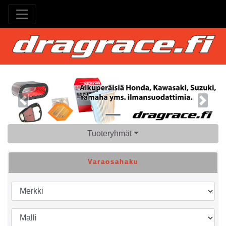
Previous
Next
Tuoteryhmät
Varaosahaku