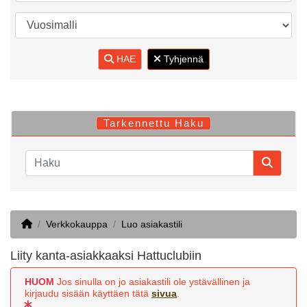
HAE
Tyhjennä
Tarkennettu Haku
Home
Verkkokauppa
Luo asiakastili
Liity kanta-asiakkaaksi Hattuclubiin
HUOM
Jos sinulla on jo asiakastili ole ystävällinen ja
kirjaudu sisään käyttäen tätä
sivua
.