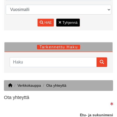
HAE
Tyhjennä
Tarkennettu Haku
Home
Verkkokauppa
Ota yhteyttä
Ota yhteyttä
Etu- ja sukunimesi