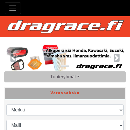
Previous
Next
Tuoteryhmät
Varaosahaku