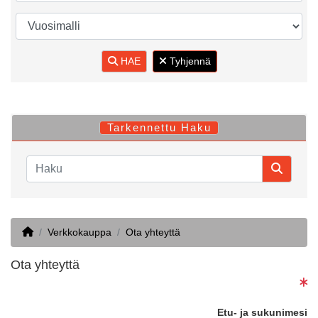
HAE
Tyhjennä
Tarkennettu Haku
Home
Verkkokauppa
Ota yhteyttä
Ota yhteyttä
Etu- ja sukunimesi