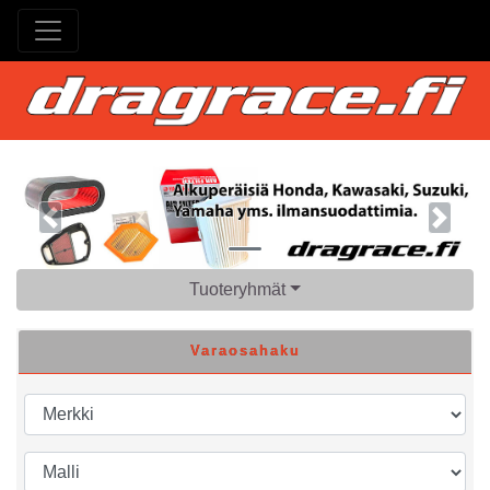
Previous
Next
Tuoteryhmät
Varaosahaku