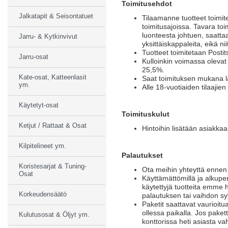
Toimitusehdot
Jalkatapit & Seisontatuet
Tilaamanne tuotteet toimite
toimitusajoissa. Tavara toi
luonteesta johtuen, saattaa
Jarru- & Kytkinvivut
yksittäiskappaleita, eikä ni
Tuotteet toimitetaan Postit
Jarru-osat
Kulloinkin voimassa olevat
25,5%.
Kate-osat, Katteenlasit
Saat toimituksen mukana läh
ym.
Alle 18-vuotiaiden tilaajie
Käytetyt-osat
Toimituskulut
Ketjut / Rattaat & Osat
Hintoihin lisätään asiakka
Kilpitelineet ym.
Palautukset
Koristesarjat & Tuning-
Ota meihin yhteyttä ennen 
Osat
Käyttämättömillä ja alkuper
käytettyjä tuotteita emme 
Korkeudensäätö
palautuksen tai vaihdon syy
Paketit saattavat vaurioitu
ollessa paikalla. Jos paket
Kulutusosat & Öljyt ym.
konttorissa heti asiasta va