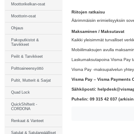
Moottorikelkan-osat
Riitojen ratkaisu
Moottorin-osat
Äärimmäisiin erimielisyyksiin s
Ohjaus
Maksaminen / Maksutavat
Kaikki yleisimmät turvalliset ver
Pakoputkistot &
Tarvikkeet
Mobiilimaksujen avulla maksamin
Peilit & Tarvikkeet
Laskumaksutapoina Visma Pay tar
Polttoaineensyöttö
Visma Pay -maksupalvelun yhteys
Visma Pay – Visma Payments O
Pultit, Mutterit & Sarjat
Sähköposti: helpdesk@visma
Quad Lock
Puhelin: 09 315 42 037 (arkisin
QuickShifterit -
CORDONA
Renkaat & Vanteet
Satulat & Satulanpäälliset