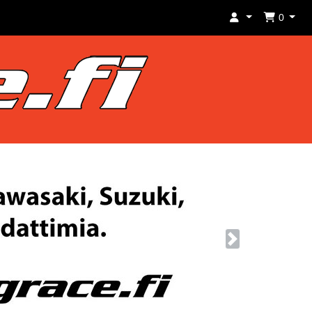
0
Next