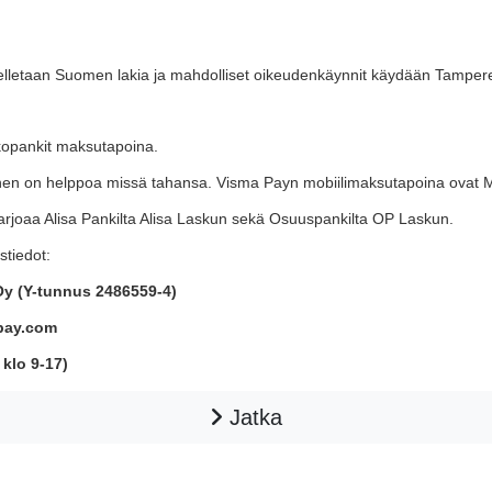
ovelletaan Suomen lakia ja mahdolliset oikeudenkäynnit käydään Tampe
kkopankit maksutapoina.
en on helppoa missä tahansa. Visma Payn mobiilimaksutapoina ovat Mo
joaa Alisa Pankilta Alisa Laskun sekä Osuuspankilta OP Laskun.
tiedot:
y (Y-tunnus 2486559-4)
pay.com
 klo 9-17)
Jatka