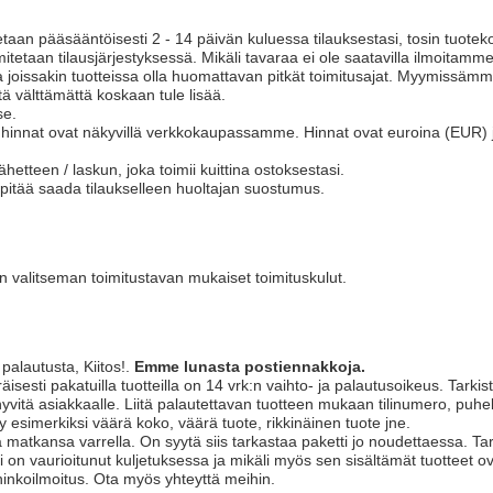
taan pääsääntöisesti 2 - 14 päivän kuluessa tilauksestasi, tosin tuotek
mitetaan tilausjärjestyksessä. Mikäli tavaraa ei ole saatavilla ilmoitamme
 joissakin tuotteissa olla huomattavan pitkät toimitusajat. Myymissämme
itä välttämättä koskaan tule lisää.
se.
 hinnat ovat näkyvillä verkkokaupassamme. Hinnat ovat euroina (EUR) j
etteen / laskun, joka toimii kuittina ostoksestasi.
n pitää saada tilaukselleen huoltajan suostumus.
an valitseman toimitustavan mukaiset toimituskulut.
palautusta, Kiitos!.
Emme lunasta postiennakkoja.
äisesti pakatuilla tuotteilla on 14 vrk:n vaihto- ja palautusoikeus. Tarki
hyvitä asiakkaalle. Liitä palautettavan tuotteen mukaan tilinumero, puh
 esimerkiksi väärä koko, väärä tuote, rikkinäinen tuote jne.
a matkansa varrella. On syytä siis tarkastaa paketti jo noudettaessa. Tark
ti on vaurioitunut kuljetuksessa ja mikäli myös sen sisältämät tuotteet ov
hinkoilmoitus. Ota myös yhteyttä meihin.