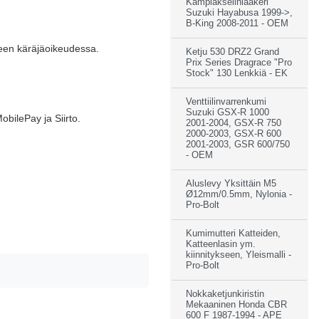
Kampiakselinlaakeri
Suzuki Hayabusa 1999->,
B-King 2008-2011 - OEM
reen käräjäoikeudessa.
Ketju 530 DRZ2 Grand
Prix Series Dragrace "Pro
Stock" 130 Lenkkiä - EK
Venttiilinvarrenkumi
Suzuki GSX-R 1000
bilePay ja Siirto.
2001-2004, GSX-R 750
2000-2003, GSX-R 600
2001-2003, GSR 600/750
- OEM
Aluslevy Yksittäin M5
Ø12mm/0.5mm, Nylonia -
Pro-Bolt
Kumimutteri Katteiden,
Katteenlasin ym.
kiinnitykseen, Yleismalli -
Pro-Bolt
Nokkaketjunkiristin
Mekaaninen Honda CBR
600 F 1987-1994 - APE