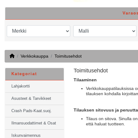
Varao
Home
Verkkokauppa
Toimitusehdot
Toimitusehdot
Kategoriat
Tilaaminen
Lahjakortti
Verkkokauppatilauksissa on 
tilauksen kohdalla kirjoitta
Asusteet & Tarvikkeet
Tilauksen sitovuus ja peruutt
Crash Pads-Kaat.suoj.
Tilaus on sitova. Sinulla on
Ilmansuodattimet & Osat
että haluat tuotteen.
Iskunvaimennus