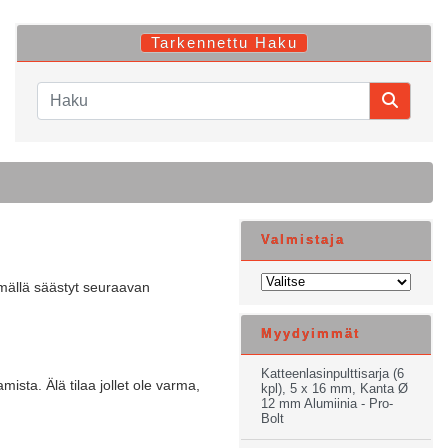
Tarkennettu Haku
Valmistaja
tymällä säästyt seuraavan
Myydyimmät
Katteenlasinpulttisarja (6
mista. Älä tilaa jollet ole varma,
kpl), 5 x 16 mm, Kanta Ø
12 mm Alumiinia - Pro-
Bolt