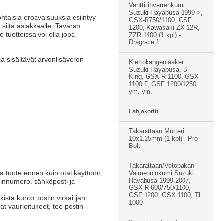
Venttiilinvarrenkumi
Suzuki Hayabusa 1999->,
ohtaisia eroavaisuuksia esiintyy
GSX-R750/1100, GSF
 siitä asiakkaalle. Tavaran
1200, Kawasaki ZX-12R,
 tuotteissa voi olla jopa
ZZR 1400 (1 kpl) -
Dragrace.fi
a sisältävät arvonlisäveron
Kiertokangenlaakeri
Suzuki Hayabusa, B-
King, GSX-R 1100, GSX
1100 F, GSF 1200/1250
ym. ym.
Lahjakortti
Takarattaan Mutteri
10x1.25mm (1 kpl) - Pro-
Bolt
Takarattaan/Vetopakan
sta tuote ennen kuin otat käyttöön,
Vaimenninkumi Suzuki
elinnumero, sähköposti ja
Hayabusa 1999-2007,
GSX-R 600/750/1100,
GSF 1200, GSX 1100, TL
ista kunto postin virkailijan
1000
at vaurioituneet, tee postin