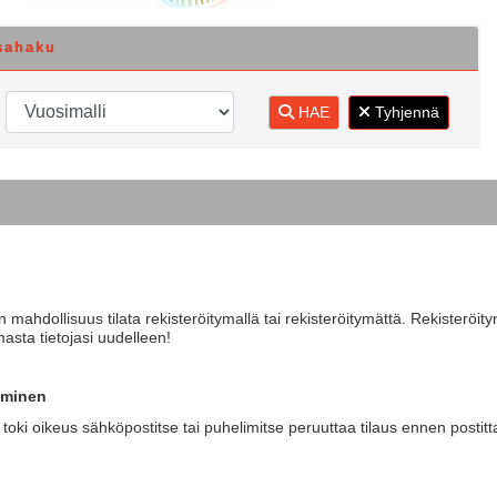
sahaku
HAE
Tyhjennä
mahdollisuus tilata rekisteröitymallä tai rekisteröitymättä. Rekisteröi
masta tietojasi uudelleen!
aminen
 toki oikeus sähköpostitse tai puhelimitse peruuttaa tilaus ennen postitta