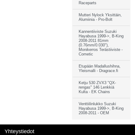
Raceparts
Mutteri Nylock Yksittäin,
Alumiinia - Pro-Bolt
Kannentiiviste Suzuki
Hayabusa 1999->, B-King
2008-2011 81mm
(0.76mm/0.030"),
Monikerros Terästiiviste -
Cometic
Etupään Madallushihna,
Yleismalli - Dragrace.fi
Ketju 530 ZVX3 "QX-
rengas" 146 Lenkkiä
Kulta - EK Chains
Venttiilinlukko Suzuki
Hayabusa 1999->, B-King
2008-2011 - OEM
Yhteystiedot