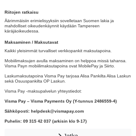
Riitojen ratkaisu
Äärimmäisiin erimielisyyksiin sovelletaan Suomen lakia ja
mahdolliset oikeudenkäynnit käydään Tampereen
käräjäoikeudessa.
Maksaminen / Maksutavat
Kaikki yleisimmät turvalliset verkkopankit maksutapoina.
Mobiilimaksujen avulla maksaminen on helppoa missä tahansa.
Visma Payn mobiilimaksutapoina ovat MobilePay ja Siirto.
Laskumaksutapoina Visma Pay tarjoaa Alisa Pankilta Alisa Laskun
sekä Osuuspankilta OP Laskun.
Visma Pay -maksupalvelun yhteystiedot:
Visma Pay – Visma Payments Oy (Y-tunnus 2486559-4)
Sähköposti: helpdesk@vismapay.com
Puhelin: 09 315 42 037 (arkisin klo 9-17)
Jatka