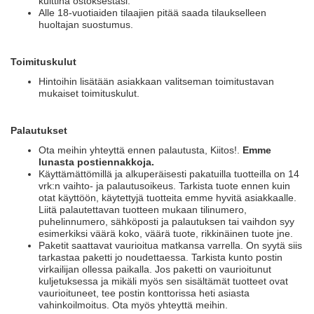
kuittina ostoksestasi.
Alle 18-vuotiaiden tilaajien pitää saada tilaukselleen
huoltajan suostumus.
Toimituskulut
Hintoihin lisätään asiakkaan valitseman toimitustavan
mukaiset toimituskulut.
Palautukset
Ota meihin yhteyttä ennen palautusta, Kiitos!.
Emme
lunasta postiennakkoja.
Käyttämättömillä ja alkuperäisesti pakatuilla tuotteilla on 14
vrk:n vaihto- ja palautusoikeus. Tarkista tuote ennen kuin
otat käyttöön, käytettyjä tuotteita emme hyvitä asiakkaalle.
Liitä palautettavan tuotteen mukaan tilinumero,
puhelinnumero, sähköposti ja palautuksen tai vaihdon syy
esimerkiksi väärä koko, väärä tuote, rikkinäinen tuote jne.
Paketit saattavat vaurioitua matkansa varrella. On syytä siis
tarkastaa paketti jo noudettaessa. Tarkista kunto postin
virkailijan ollessa paikalla. Jos paketti on vaurioitunut
kuljetuksessa ja mikäli myös sen sisältämät tuotteet ovat
vaurioituneet, tee postin konttorissa heti asiasta
vahinkoilmoitus. Ota myös yhteyttä meihin.