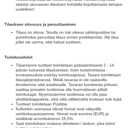
säästyt seuraavan tilauksen kohdalla kirjoittamasta tietojasi
uudelleen!
Tilauksen sitovuus ja peruuttaminen
Tilaus on sitova. Sinulla on toki oikeus sähköpostitse tai
puhelimitse peruuttaa tilaus ennen postittamista. Älä tilaa
jollet ole varma, että haluat tuotteen.
Toimitusehdot
Tilaamanne tuotteet toimitetaan pääsääntöisesti 2 - 14
päivän kuluessa tilauksestasi, tosin tuotekohtaisia
eroavaisuuksia esiintyy toimitusajoissa. Tavara toimitetaan
tilausjärjestyksessä. Mikäli tavaraa ei ole saatavilla
ilmoitamme siitä asiakkaalle. Tavaran luonteesta johtuen,
saattaa joissakin tuotteissa olla huomattavan pitkät
toimitusajat. Myymissämme tuotteissa voi olla jopa
yksittäiskappaleita, eikä niitä välttämättä koskaan tule lisää.
Tuotteet toimitetaan Postitse.
Kulloinkin voimassa olevat hinnat ovat näkyvillä
verkkokaupassamme. Hinnat ovat euroina (EUR) ja
sisältävät arvonlisäveron 25,5%.
Saat toimituksen mukana lähetteen / laskun, joka toimii