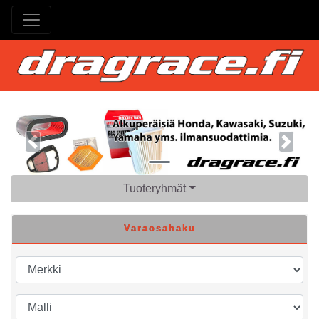
Previous
Next
Tuoteryhmät
Varaosahaku