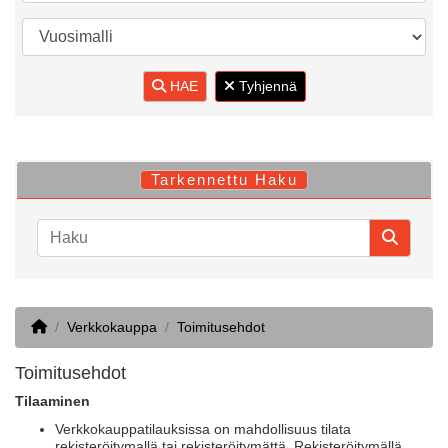
HAE
Tyhjennä
Tarkennettu Haku
Home
Verkkokauppa
Toimitusehdot
Toimitusehdot
Tilaaminen
Verkkokauppatilauksissa on mahdollisuus tilata
rekisteröitymallä tai rekisteröitymättä. Rekisteröitymällä