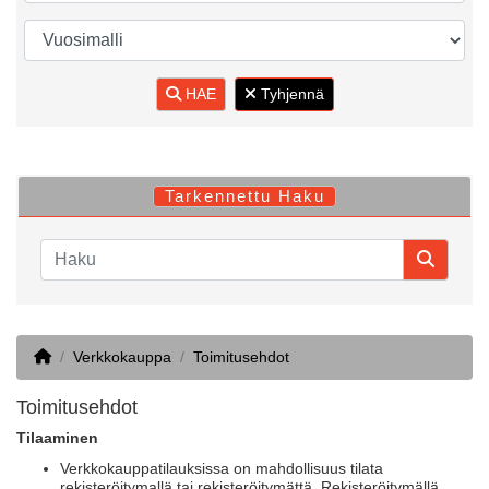
HAE
Tyhjennä
Tarkennettu Haku
Home
Verkkokauppa
Toimitusehdot
Toimitusehdot
Tilaaminen
Verkkokauppatilauksissa on mahdollisuus tilata
rekisteröitymallä tai rekisteröitymättä. Rekisteröitymällä