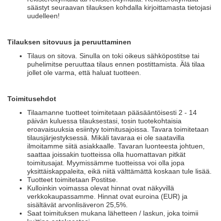
säästyt seuraavan tilauksen kohdalla kirjoittamasta tietojasi
uudelleen!
Tilauksen sitovuus ja peruuttaminen
Tilaus on sitova. Sinulla on toki oikeus sähköpostitse tai
puhelimitse peruuttaa tilaus ennen postittamista. Älä tilaa
jollet ole varma, että haluat tuotteen.
Toimitusehdot
Tilaamanne tuotteet toimitetaan pääsääntöisesti 2 - 14
päivän kuluessa tilauksestasi, tosin tuotekohtaisia
eroavaisuuksia esiintyy toimitusajoissa. Tavara toimitetaan
tilausjärjestyksessä. Mikäli tavaraa ei ole saatavilla
ilmoitamme siitä asiakkaalle. Tavaran luonteesta johtuen,
saattaa joissakin tuotteissa olla huomattavan pitkät
toimitusajat. Myymissämme tuotteissa voi olla jopa
yksittäiskappaleita, eikä niitä välttämättä koskaan tule lisää.
Tuotteet toimitetaan Postitse.
Kulloinkin voimassa olevat hinnat ovat näkyvillä
verkkokaupassamme. Hinnat ovat euroina (EUR) ja
sisältävät arvonlisäveron 25,5%.
Saat toimituksen mukana lähetteen / laskun, joka toimii