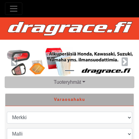
Previous
Next
Tuoteryhmät
Varaosahaku