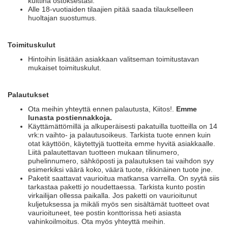
kuittina ostoksestasi.
Alle 18-vuotiaiden tilaajien pitää saada tilaukselleen
huoltajan suostumus.
Toimituskulut
Hintoihin lisätään asiakkaan valitseman toimitustavan
mukaiset toimituskulut.
Palautukset
Ota meihin yhteyttä ennen palautusta, Kiitos!.
Emme
lunasta postiennakkoja.
Käyttämättömillä ja alkuperäisesti pakatuilla tuotteilla on 14
vrk:n vaihto- ja palautusoikeus. Tarkista tuote ennen kuin
otat käyttöön, käytettyjä tuotteita emme hyvitä asiakkaalle.
Liitä palautettavan tuotteen mukaan tilinumero,
puhelinnumero, sähköposti ja palautuksen tai vaihdon syy
esimerkiksi väärä koko, väärä tuote, rikkinäinen tuote jne.
Paketit saattavat vaurioitua matkansa varrella. On syytä siis
tarkastaa paketti jo noudettaessa. Tarkista kunto postin
virkailijan ollessa paikalla. Jos paketti on vaurioitunut
kuljetuksessa ja mikäli myös sen sisältämät tuotteet ovat
vaurioituneet, tee postin konttorissa heti asiasta
vahinkoilmoitus. Ota myös yhteyttä meihin.