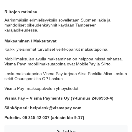
Riitojen ratkaisu
Äärimmäisiin erimielisyyksiin sovelletaan Suomen lakia ja
mahdolliset oikeudenkäynnit käydään Tampereen
käräjäoikeudessa.
Maksaminen / Maksutavat
Kaikki yleisimmät turvalliset verkkopankit maksutapoina.
Mobiilimaksujen avulla maksaminen on helppoa missä tahansa.
Visma Payn mobiilimaksutapoina ovat MobilePay ja Siirto.
Laskumaksutapoina Visma Pay tarjoaa Alisa Pankilta Alisa Laskun
sekä Osuuspankilta OP Laskun.
Visma Pay -maksupalvelun yhteystiedot:
Visma Pay – Visma Payments Oy (Y-tunnus 2486559-4)
Sähköposti: helpdesk@vismapay.com
Puhelin: 09 315 42 037 (arkisin klo 9-17)
Jatka