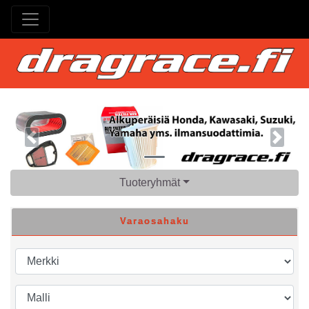
Previous
Next
Tuoteryhmät
Varaosahaku