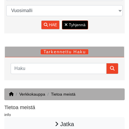
HAE
Tyhjennä
Tarkennettu Haku
Home
Verkkokauppa
Tietoa meistä
Tietoa meistä
info
Jatka