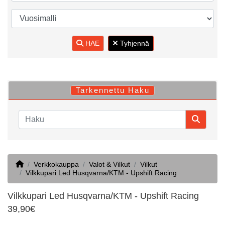
HAE
Tyhjennä
Tarkennettu Haku
Home
Verkkokauppa
Valot & Vilkut
Vilkut
Vilkkupari Led Husqvarna/KTM - Upshift Racing
Vilkkupari Led Husqvarna/KTM - Upshift Racing
39,90€