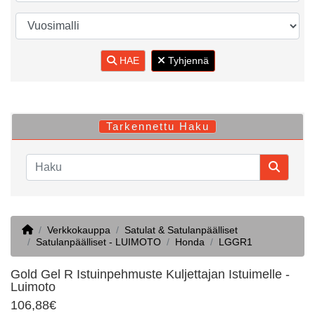
HAE
Tyhjennä
Tarkennettu Haku
Home
Verkkokauppa
Satulat & Satulanpäälliset
Satulanpäälliset - LUIMOTO
Honda
LGGR1
Gold Gel R Istuinpehmuste Kuljettajan Istuimelle -
Luimoto
106,88€