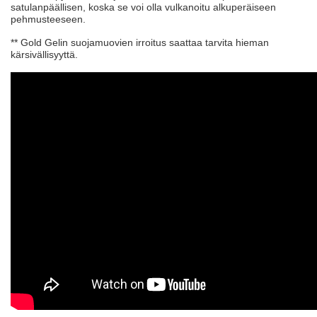
satulanpäällisen, koska se voi olla vulkanoitu alkuperäiseen
pehmusteeseen.
** Gold Gelin suojamuovien irroitus saattaa tarvita hieman
kärsivällisyyttä.