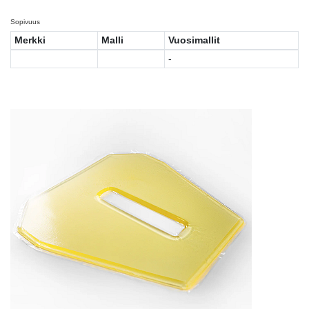
Sopivuus
Merkki
Malli
Vuosimallit
-