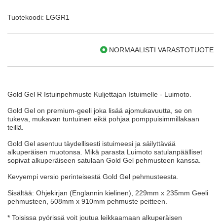
Tuotekoodi: LGGR1
NORMAALISTI VARASTOTUOTE
Gold Gel R Istuinpehmuste Kuljettajan Istuimelle - Luimoto.
Gold Gel on premium-geeli joka lisää ajomukavuutta, se on
tukeva, mukavan tuntuinen eikä pohjaa pomppuisimmillakaan
teillä.
Gold Gel asentuu täydellisesti istuimeesi ja säilyttävää
alkuperäisen muotonsa. Mikä parasta Luimoto satulanpäälliset
sopivat alkuperäiseen satulaan Gold Gel pehmusteen kanssa.
Kevyempi versio perinteisestä Gold Gel pehmusteesta.
Sisältää: Ohjekirjan (Englannin kielinen), 229mm x 235mm Geeli
pehmusteen, 508mm x 910mm pehmuste peitteen.
* Toisissa pyörissä voit joutua leikkaamaan alkuperäisen