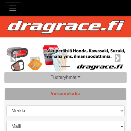
Previous
Next
Tuoteryhmät
Varaosahaku