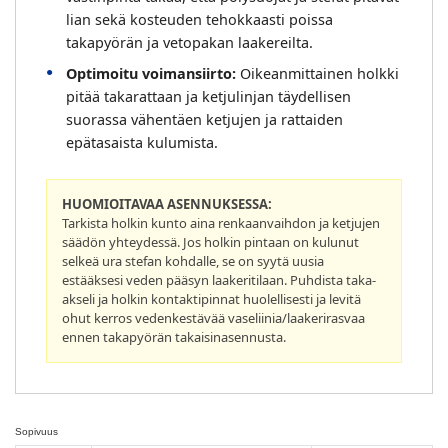
lian sekä kosteuden tehokkaasti poissa
takapyörän ja vetopakan laakereilta.
Optimoitu voimansiirto:
Oikeanmittainen holkki
pitää takarattaan ja ketjulinjan täydellisen
suorassa vähentäen ketjujen ja rattaiden
epätasaista kulumista.
HUOMIOITAVAA ASENNUKSESSA:
Tarkista holkin kunto aina renkaanvaihdon ja ketjujen
säädön yhteydessä. Jos holkin pintaan on kulunut
selkeä ura stefan kohdalle, se on syytä uusia
estääksesi veden pääsyn laakeritilaan. Puhdista taka-
akseli ja holkin kontaktipinnat huolellisesti ja levitä
ohut kerros vedenkestävää vaseliinia/laakerirasvaa
ennen takapyörän takaisinasennusta.
Sopivuus