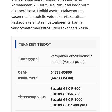
korvaamaan kulunut, urautunut tai kadonnut
alkuperäisosa. Holkki asettuu takavanteen
vasemmalle puolelle vetopakan/takarattaan
keskiöön varmistaen vetoalueen tarkan ja
välystymättömän istuvuuden takahaarukassa.
TEKNISET TIEDOT
Vetopakan erotusholkki /
Tuotetyyppi
spacer (Vasen puoli)
OEM-
64733-35F00
osanumero
(6473335F00)
Suzuki GSX-R 600
Suzuki GSX-R 750
Yhteensopivuus
Suzuki GSX-R 1000
Suzuki GSX 1400 yms.