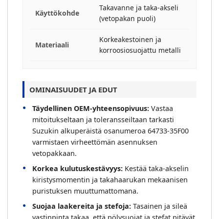
Takavanne ja taka-akseli
Käyttökohde
(vetopakan puoli)
Korkeakestoinen ja
Materiaali
korroosiosuojattu metalli
OMINAISUUDET JA EDUT
Täydellinen OEM-yhteensopivuus:
Vastaa
mitoitukseltaan ja toleransseiltaan tarkasti
Suzukin alkuperäistä osanumeroa 64733-35F00
varmistaen virheettömän asennuksen
vetopakkaan.
Korkea kulutuskestävyys:
Kestää taka-akselin
kiristysmomentin ja takahaarukan mekaanisen
puristuksen muuttumattomana.
Suojaa laakereita ja stefoja:
Tasainen ja sileä
vastinpinta takaa, että pölysuojat ja stefat pitävät