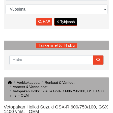
HAE
Tyhjennä
Tarkennettu Haku
Home
Verkkokauppa
Renkaat & Vanteet
Vanteet & Vanne-osat
Vetopakan Holkki Suzuki GSX-R 600/750/100, GSX 1400
yms. - OEM
Vetopakan Holkki Suzuki GSX-R 600/750/100, GSX
1400 yms. - OEM