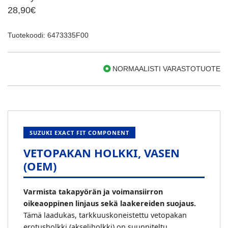
28,90€
Tuotekoodi: 6473335F00
NORMAALISTI VARASTOTUOTE
SUZUKI EXACT FIT COMPONENT
VETOPAKAN HOLKKI, VASEN
(OEM)
Varmista takapyörän ja voimansiirron
oikeaoppinen linjaus sekä laakereiden suojaus.
Tämä laadukas, tarkkuuskoneistettu vetopakan
erotusholkki (akseliholkki) on suunniteltu