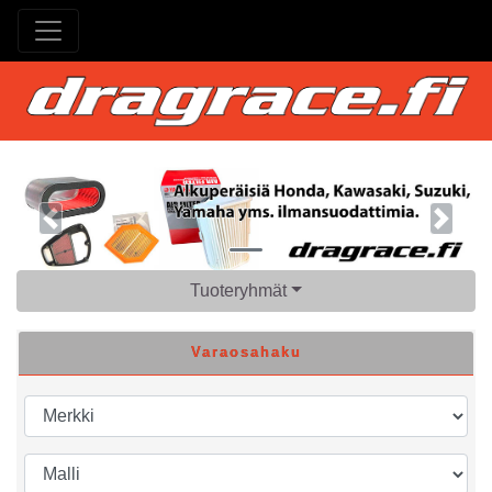
Previous
Next
Tuoteryhmät
Varaosahaku