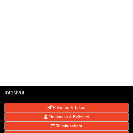
Infosivut
Palautus & Takuu
Tietosuoja & Evästeet
Toimitusehdot