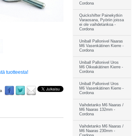
Cordona
Quickshifter Painekytkin
Varaosana, Pyöriin joissa
ei ole vaihdetankoa -
Cordona
Uniball Pallonivel Naaras
M6 Vasenkätinen Kierre -
Cordona
Uniball Pallonivel Uros
M6 Oikeakätinen Kierre -
tä tuotteesta!
Cordona
Uniball Pallonivel Uros
M6 Vasenkätinen Kierre -
aa
Cordona
Vaihdetanko M6 Naaras /
M6 Naaras 132mm -
Cordona
Vaihdetanko M6 Naaras /
M6 Naaras 230mm -
Cordona