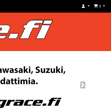
0
Next