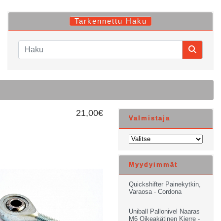
Tarkennettu Haku
21,00€
Valmistaja
Myydyimmät
Quickshifter Painekytkin,
Varaosa - Cordona
Uniball Pallonivel Naaras
M6 Oikeakätinen Kierre -