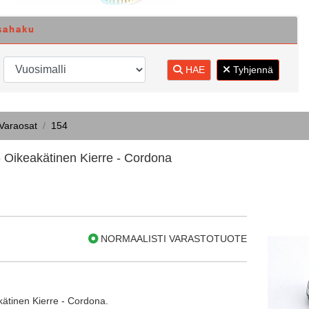
sahaku
HAE
Tyhjennä
 Varaosat
154
6 Oikeakätinen Kierre - Cordona
NORMAALISTI VARASTOTUOTE
kätinen Kierre - Cordona.