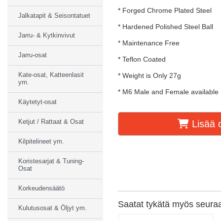
* Forged Chrome Plated Steel
Jalkatapit & Seisontatuet
* Hardened Polished Steel Ball
Jarru- & Kytkinvivut
* Maintenance Free
Jarru-osat
* Teflon Coated
Kate-osat, Katteenlasit
* Weight is Only 27g
ym.
* M6 Male and Female available
Käytetyt-osat
Ketjut / Rattaat & Osat
Lisää o
Kilpitelineet ym.
Koristesarjat & Tuning-
Osat
Korkeudensäätö
Saatat tykätä myös seuraav
Kulutusosat & Öljyt ym.