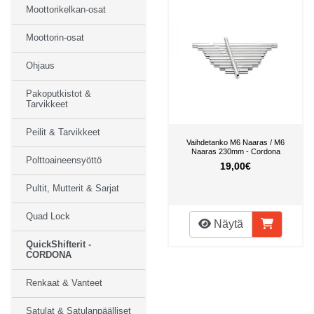
Moottorikelkan-osat
Moottorin-osat
Ohjaus
Pakoputkistot &
Tarvikkeet
Peilit & Tarvikkeet
Vaihdetanko M6 Naaras / M6
Naaras 230mm - Cordona
Polttoaineensyöttö
19,00€
Pultit, Mutterit & Sarjat
Quad Lock
Näytä
QuickShifterit -
CORDONA
Renkaat & Vanteet
Satulat & Satulanpäälliset