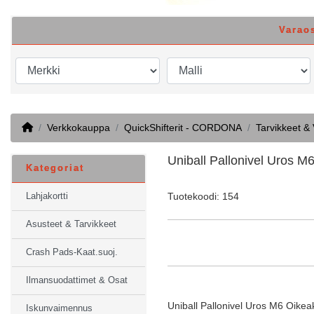
Varao
Home
Verkkokauppa
QuickShifterit - CORDONA
Tarvikkeet &
Uniball Pallonivel Uros M
Kategoriat
Tuotekoodi: 154
Lahjakortti
Asusteet & Tarvikkeet
Crash Pads-Kaat.suoj.
Ilmansuodattimet & Osat
Uniball Pallonivel Uros M6 Oikea
Iskunvaimennus