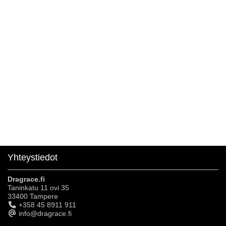
Yhteystiedot
Dragrace.fi
Taninkatu 11 ovi 35
33400 Tampere
+358 45 8911 911
info@dragrace.fi