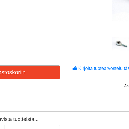
Kirjoita tuotearvostelu täs
stoskoriin
J
ista tuotteista...