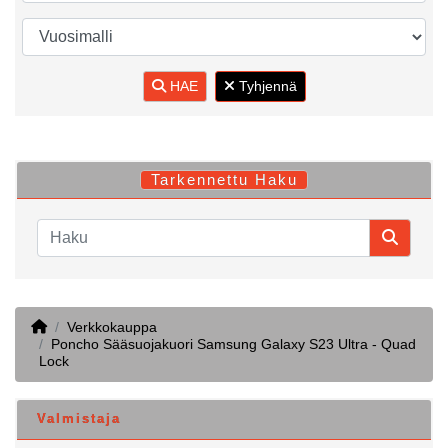
HAE
Tyhjennä
Tarkennettu Haku
Home
Verkkokauppa
Poncho Sääsuojakuori Samsung Galaxy S23 Ultra - Quad
Lock
Valmistaja