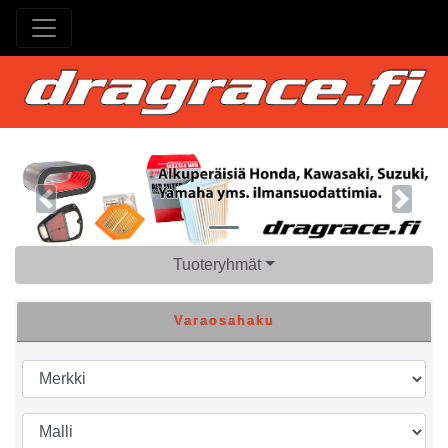
Previous
Next
Tuoteryhmät
Varaosahaku