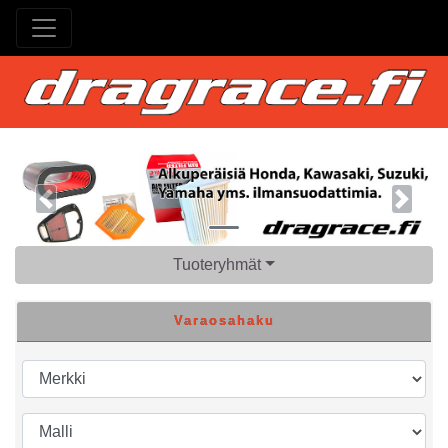
Previous
Next
Tuoteryhmät
Varaosahaku