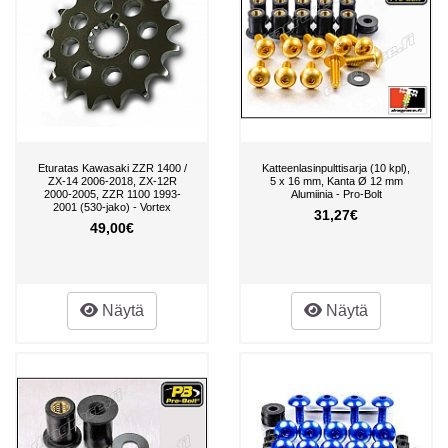
Eturatas Kawasaki ZZR 1400 /
Katteenlasinpulttisarja (10 kpl),
ZX-14 2006-2018, ZX-12R
5 x 16 mm, Kanta Ø 12 mm
2000-2005, ZZR 1100 1993-
Alumiinia - Pro-Bolt
2001 (530-jako) - Vortex
31,27€
49,00€
Näytä
Näytä