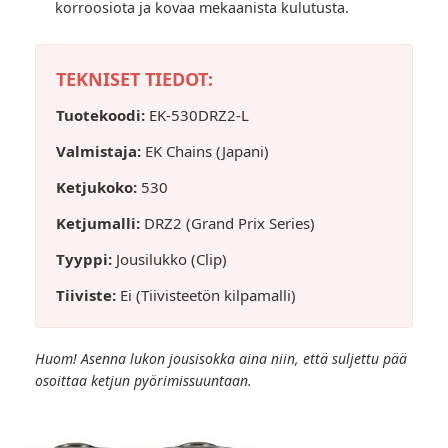
korroosiota ja kovaa mekaanista kulutusta.
TEKNISET TIEDOT:
Tuotekoodi:
EK-530DRZ2-L
Valmistaja:
EK Chains (Japani)
Ketjukoko:
530
Ketjumalli:
DRZ2 (Grand Prix Series)
Tyyppi:
Jousilukko (Clip)
Tiiviste:
Ei (Tiivisteetön kilpamalli)
Huom! Asenna lukon jousisokka aina niin, että suljettu pää
osoittaa ketjun pyörimissuuntaan.