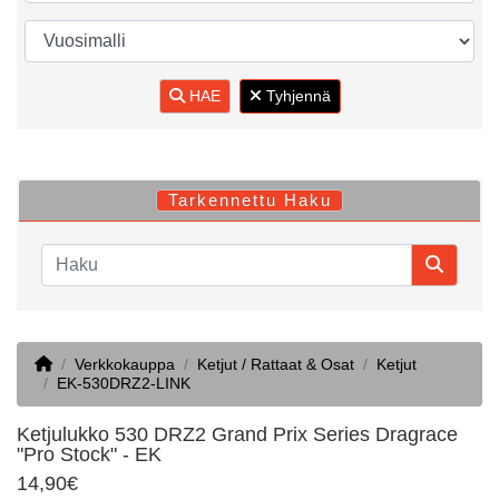
HAE
Tyhjennä
Tarkennettu Haku
Home
Verkkokauppa
Ketjut / Rattaat & Osat
Ketjut
EK-530DRZ2-LINK
Ketjulukko 530 DRZ2 Grand Prix Series Dragrace
"Pro Stock" - EK
14,90€