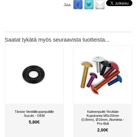
Jaa
Saatat tykätä myös seuraavista tuotteista...
Tiiviste Venttiilikopanpultille
Katteenpultti Yksittäin
Suzuki - OEM
Kupukanta M5x20mm
(0.8mm), Ø16mm, Alumiinia -
5,80€
Pro-Bolt
2,00€