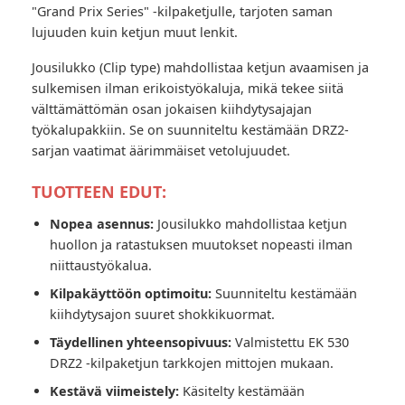
"Grand Prix Series" -kilpaketjulle, tarjoten saman
lujuuden kuin ketjun muut lenkit.
Jousilukko (Clip type) mahdollistaa ketjun avaamisen ja
sulkemisen ilman erikoistyökaluja, mikä tekee siitä
välttämättömän osan jokaisen kiihdytysajajan
työkalupakkiin. Se on suunniteltu kestämään DRZ2-
sarjan vaatimat äärimmäiset vetolujuudet.
TUOTTEEN EDUT:
Nopea asennus:
Jousilukko mahdollistaa ketjun
huollon ja ratastuksen muutokset nopeasti ilman
niittaustyökalua.
Kilpakäyttöön optimoitu:
Suunniteltu kestämään
kiihdytysajon suuret shokkikuormat.
Täydellinen yhteensopivuus:
Valmistettu EK 530
DRZ2 -kilpaketjun tarkkojen mittojen mukaan.
Kestävä viimeistely:
Käsitelty kestämään