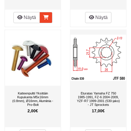
Näytä
Näytä
Katteenpultti Yksittäin
Eturatas Yamaha FZ 750
Kupukanta M5x16mm
1985-1991, FZ-6 2004-2009,
(0.8mm), Ø16mm, Alumiinia -
YZF-R7 1999-2001 (530-jako)
Pro-Bolt
- JT Sprockets
2,00€
17,00€