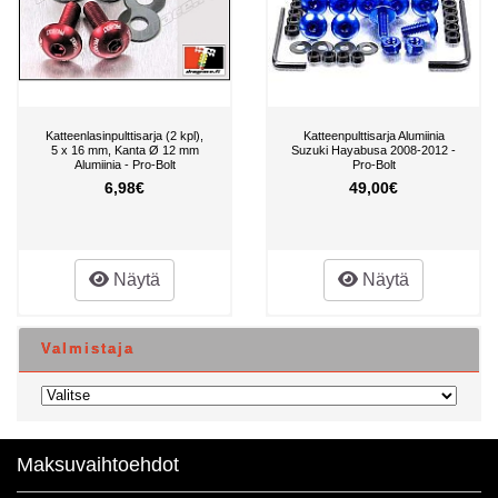
Katteenlasinpulttisarja (2 kpl),
Katteenpulttisarja Alumiinia
5 x 16 mm, Kanta Ø 12 mm
Suzuki Hayabusa 2008-2012 -
Alumiinia - Pro-Bolt
Pro-Bolt
6,98€
49,00€
Näytä
Näytä
Valmistaja
Maksuvaihtoehdot