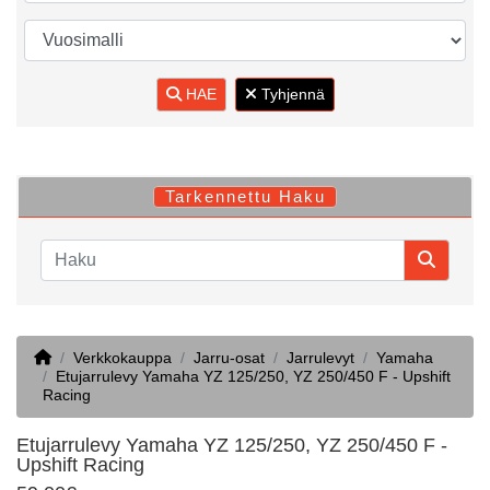
HAE
Tyhjennä
Tarkennettu Haku
Home
Verkkokauppa
Jarru-osat
Jarrulevyt
Yamaha
Etujarrulevy Yamaha YZ 125/250, YZ 250/450 F - Upshift
Racing
Etujarrulevy Yamaha YZ 125/250, YZ 250/450 F -
Upshift Racing