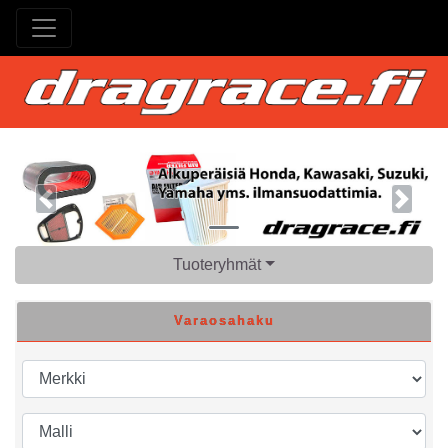
Previous
Next
Tuoteryhmät
Varaosahaku