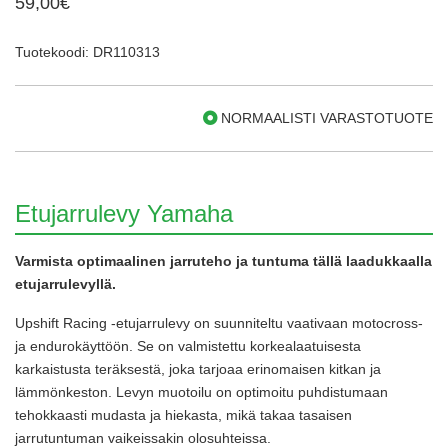
59,00€
Tuotekoodi: DR110313
NORMAALISTI VARASTOTUOTE
Etujarrulevy Yamaha
Varmista optimaalinen jarruteho ja tuntuma tällä laadukkaalla
etujarrulevyllä.
Upshift Racing -etujarrulevy on suunniteltu vaativaan motocross-
ja endurokäyttöön. Se on valmistettu korkealaatuisesta
karkaistusta teräksestä, joka tarjoaa erinomaisen kitkan ja
lämmönkeston. Levyn muotoilu on optimoitu puhdistumaan
tehokkaasti mudasta ja hiekasta, mikä takaa tasaisen
jarrutuntuman vaikeissakin olosuhteissa.