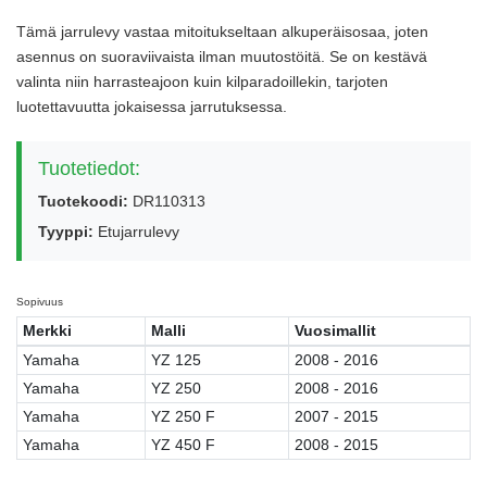
Tämä jarrulevy vastaa mitoitukseltaan alkuperäisosaa, joten
asennus on suoraviivaista ilman muutostöitä. Se on kestävä
valinta niin harrasteajoon kuin kilparadoillekin, tarjoten
luotettavuutta jokaisessa jarrutuksessa.
Tuotetiedot:
Tuotekoodi:
DR110313
Tyyppi:
Etujarrulevy
Sopivuus
Merkki
Malli
Vuosimallit
Yamaha
YZ 125
2008 - 2016
Yamaha
YZ 250
2008 - 2016
Yamaha
YZ 250 F
2007 - 2015
Yamaha
YZ 450 F
2008 - 2015