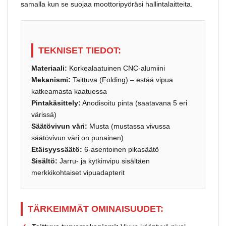
samalla kun se suojaa moottoripyöräsi hallintalaitteita.
TEKNISET TIEDOT:
Materiaali:
Korkealaatuinen CNC-alumiini
Mekanismi:
Taittuva (Folding) – estää vipua
katkeamasta kaatuessa
Pintakäsittely:
Anodisoitu pinta (saatavana 5 eri
värissä)
Säätövivun väri:
Musta (mustassa vivussa
säätövivun väri on punainen)
Etäisyyssäätö:
6-asentoinen pikasäätö
Sisältö:
Jarru- ja kytkinvipu sisältäen
merkkikohtaiset vipuadapterit
TÄRKEIMMÄT OMINAISUUDET: