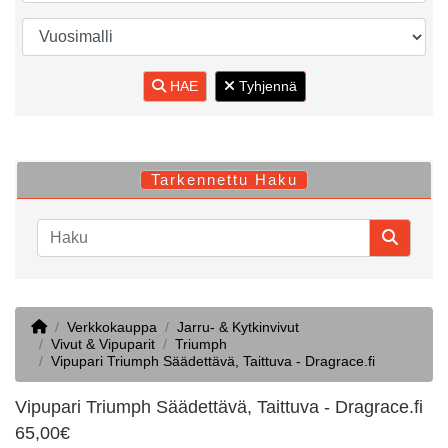
HAE
Tyhjennä
Tarkennettu Haku
Home
Verkkokauppa
Jarru- & Kytkinvivut
Vivut & Vipuparit
Triumph
Vipupari Triumph Säädettävä, Taittuva - Dragrace.fi
Vipupari Triumph Säädettävä, Taittuva - Dragrace.fi
65,00€