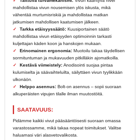
Taittuva turvamekanismi:
Vivun kääntyvä nivel
mahdollistaa vivun nousemisen ylös iskusta, mikä
vähentää murtumisriskiä ja mahdollistaa matkan
jatkumisen mahdollisen kaatumisen jälkeen.
Tarkka etäisyyssäätö:
Kuusiportainen säätö
mahdollistaa vivun etäisyyden optimoinnin tarkasti
kuljettajan käden koon ja hanskojen mukaan.
Erinomainen ergonomia:
Muotoilu takaa täydellisen
sormituntuman ja mukavuuden pitkilläkin ajomatkoilla.
Kestävä viimeistely:
Anodisointi suojaa pintaa
kulumiselta ja säävaihteluilta, säilyttäen vivun tyylikkään
ulkonäön.
Helppo asennus:
Bolt-on asennus – sopii suoraan
alkuperäisten vipujen tilalle ilman muutostöitä.
SAATAVUUS:
Pidämme kaikki vivut pääsääntöisesti suoraan omassa
varastossamme, mikä takaa nopeat toimitukset. Valitse
haluamasi väri alasvetovalikosta.