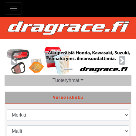
Previous
Next
Tuoteryhmät
Varaosahaku