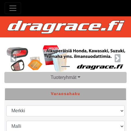
Previous
Next
Tuoteryhmät
Varaosahaku