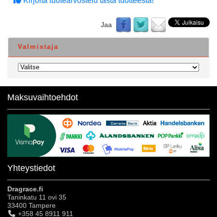
Kirjoita tuotearvostelu tästä tuotteesta!
Jaa
Valmistaja
Maksuvaihtoehdot
Yhteystiedot
Dragrace.fi
Taninkatu 11 ovi 35
33400 Tampere
+358 45 8911 911