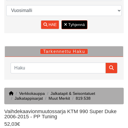
HAE
Tyhjennä
Tarkennettu Haku
Home
Verkkokauppa
Jalkatapit & Seisontatuet
Jalkatappisarjat
Muut Merkit
819.538
Vaihdekaavionmuutossarja KTM 990 Super Duke
2006-2015 - PP Tuning
52,03€