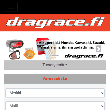
Previous
Next
Tuoteryhmät
Varaosahaku