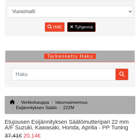
HAE
Tyhjennä
Tarkennettu Haku
Home
Verkkokauppa
Iskunvaimennus
Esijännityksen Säätö
222M
Etujousen Esijännityksen Säätömutteripari 22 mm
A/F Suzuki, Kawasaki, Honda, Aprilia - PP Tuning
37,41€
20,14€