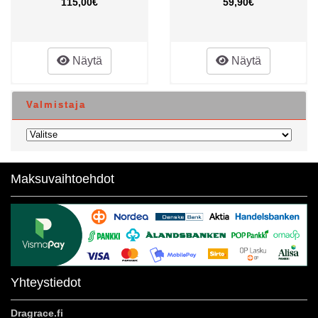
115,00€
59,90€
Näytä
Näytä
Valmistaja
Maksuvaihtoehdot
Yhteystiedot
Dragrace.fi