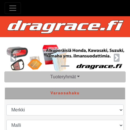
Previous
Next
Tuoteryhmät
Varaosahaku