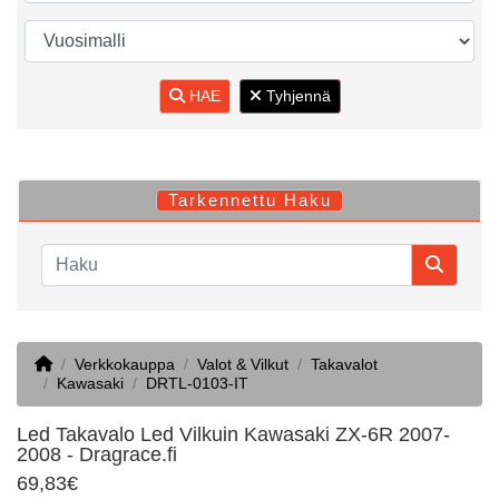
HAE
Tyhjennä
Tarkennettu Haku
Home
Verkkokauppa
Valot & Vilkut
Takavalot
Kawasaki
DRTL-0103-IT
Led Takavalo Led Vilkuin Kawasaki ZX-6R 2007-
2008 - Dragrace.fi
69,83€