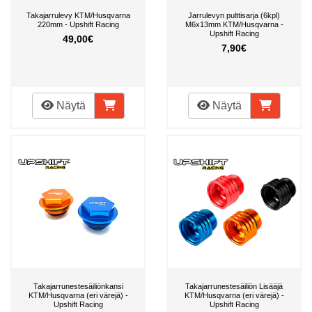
Takajarrulevy KTM/Husqvarna
Jarrulevyn pulttisarja (6kpl)
220mm - Upshift Racing
M6x13mm KTM/Husqvarna -
Upshift Racing
49,00€
7,90€
Näytä
Näytä
Takajarrunestesäiliönkansi
Takajarrunestesäiliön Lisääjä
KTM/Husqvarna (eri värejä) -
KTM/Husqvarna (eri värejä) -
Upshift Racing
Upshift Racing