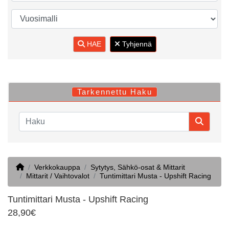
HAE
Tyhjennä
Tarkennettu Haku
Home
Verkkokauppa
Sytytys, Sähkö-osat & Mittarit
Mittarit / Vaihtovalot
Tuntimittari Musta - Upshift Racing
Tuntimittari Musta - Upshift Racing
28,90€