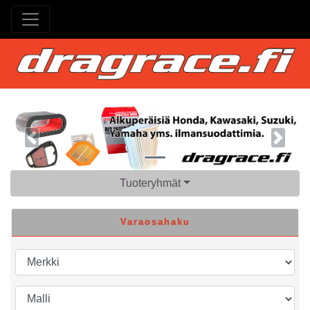
Previous
Next
Tuoteryhmät
Varaosahaku