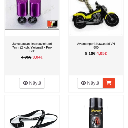
Jarrusatulan Ilmaruuvinkuori
Avaimenperä Kawasaki VN
7mm (2 kpl), Yleismalli - Pro-
800
Bolt
8,10€
4,05€
4,05€
3,04€
Näytä
Näytä