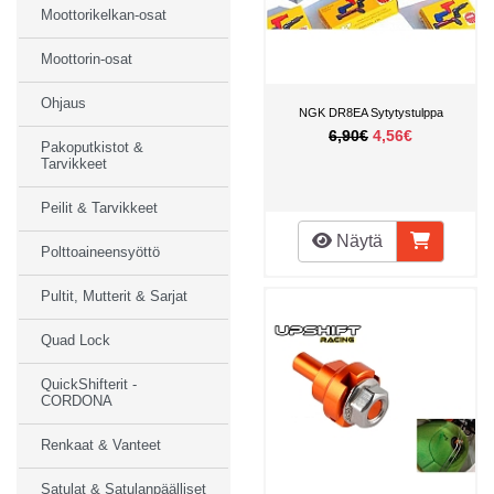
Moottorikelkan-osat
Moottorin-osat
Ohjaus
NGK DR8EA Sytytystulppa
6,90€
4,56€
Pakoputkistot &
Tarvikkeet
Peilit & Tarvikkeet
Näytä
Polttoaineensyöttö
Pultit, Mutterit & Sarjat
Quad Lock
QuickShifterit -
CORDONA
Renkaat & Vanteet
Satulat & Satulanpäälliset