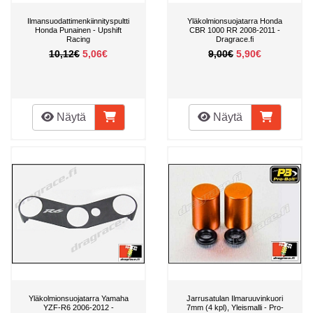
Ilmansuodattimenkiinnityspultti
Yläkolmionsuojatarra Honda
Honda Punainen - Upshift
CBR 1000 RR 2008-2011 -
Racing
Dragrace.fi
10,12€
5,06€
9,00€
5,90€
Näytä
Näytä
Yläkolmionsuojatarra Yamaha
Jarrusatulan Ilmaruuvinkuori
YZF-R6 2006-2012 -
7mm (4 kpl), Yleismalli - Pro-