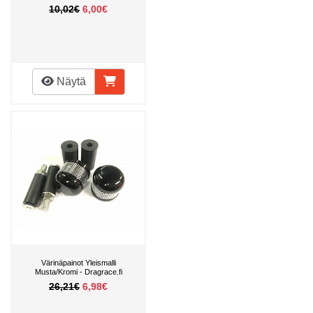
10,02€
6,00€
Näytä
Värinäpainot Yleismalli
Musta/Kromi - Dragrace.fi
26,21€
6,98€