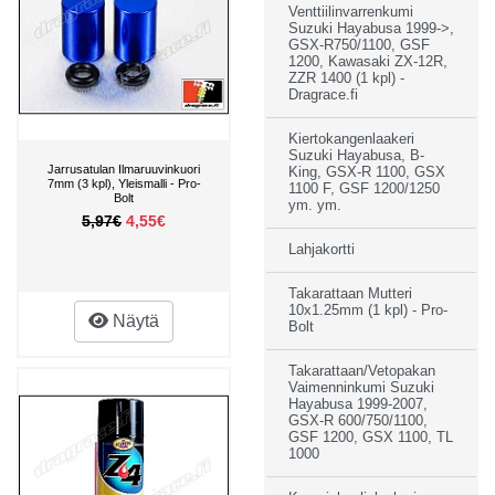
Venttiilinvarrenkumi
Suzuki Hayabusa 1999->,
GSX-R750/1100, GSF
1200, Kawasaki ZX-12R,
ZZR 1400 (1 kpl) -
Dragrace.fi
Kiertokangenlaakeri
Suzuki Hayabusa, B-
Jarrusatulan Ilmaruuvinkuori
King, GSX-R 1100, GSX
7mm (3 kpl), Yleismalli - Pro-
1100 F, GSF 1200/1250
Bolt
ym. ym.
5,97€
4,55€
Lahjakortti
Takarattaan Mutteri
10x1.25mm (1 kpl) - Pro-
Näytä
Bolt
Takarattaan/Vetopakan
Vaimenninkumi Suzuki
Hayabusa 1999-2007,
GSX-R 600/750/1100,
GSF 1200, GSX 1100, TL
1000