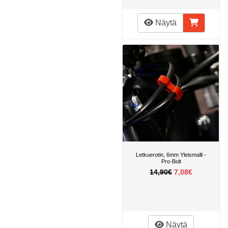
Näytä
Letkuerotin, 6mm Yleismalli -
Pro-Bolt
14,90€
7,08€
Näytä