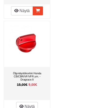
Näytä
Öljyntäyttökorkki Honda
CB/CBR/VF/VFR ym. -
Dragrace.fi
15,00€
9,00€
Näytä