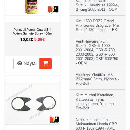
Kampiakselinlaakeri
Suzuki Hayabusa 1999->,
B-King 2008-2011 - OEM
Ketju 530 DRZ2 Grand
Prix Series Dragrace "Pro
Pennzoil Pennz-Guard Z-4
Stock" 130 Lenkkiä - EK
Voitelu Sumute Spray 400ml
10,02€
5,06€
Venttiilinvarrenkumi
Suzuki GSX-R 1000
2001-2004, GSX-R 750
2000-2003, GSX-R 600
2001-2003, GSR 600/750
Näytä
- OEM
Aluslevy Yksittäin M5
Ø12mm/0.5mm, Nylonia -
Pro-Bolt
Kumimutteri Katteiden,
Katteenlasin ym.
kiinnitykseen, Yleismalli -
Pro-Bolt
Nokkaketjunkiristin
Mekaaninen Honda CBR
600 F 1987-1994 - APE