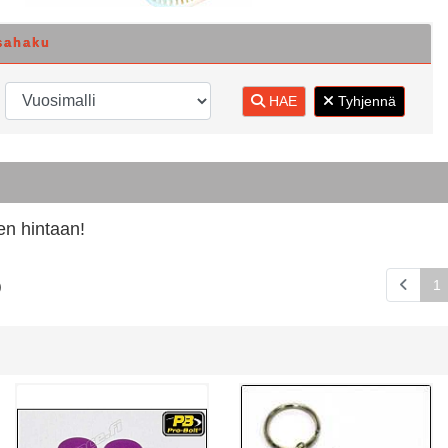
sahaku
HAE
Tyhjennä
en hintaan!
1
)