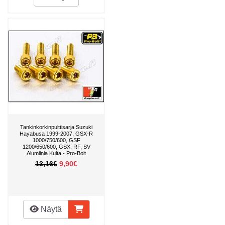
Tankinkorkinpulttisarja Suzuki
Hayabusa 1999-2007, GSX-R
1000/750/600, GSF
1200/650/600, GSX, RF, SV
Alumiinia Kulta - Pro-Bolt
13,16€
9,90€
Näytä