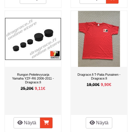
Rungon Peitelevysarja
Dragrace.fi T-Paita Punainen -
Yamaha YZF-R6 2006-2011 -
Dragrace.fi
Dragrace.fi
19,00€
9,90€
25,20€
9,11€
Näytä
Näytä