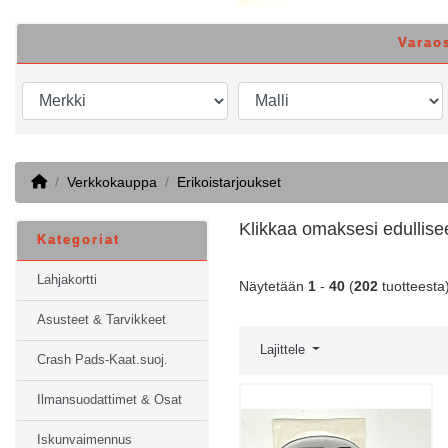
Varao
Home
Verkkokauppa
Erikoistarjoukset
Klikkaa omaksesi edullise
Kategoriat
Lahjakortti
Näytetään
1
-
40
(
202
tuotteesta
Asusteet & Tarvikkeet
Lajittele
Crash Pads-Kaat.suoj.
Ilmansuodattimet & Osat
Iskunvaimennus