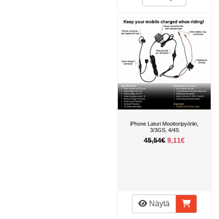
iPhone Laturi Moottoripyöriin,
3/3GS, 4/4S
45,54€
9,11€
Näytä