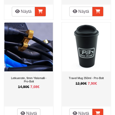
Näytä
Näytä
Letkuerotin, 9mm Yleismalli -
Travel Mug 350ml - Pro-Bolt
Pro-Bolt
12,90€
7,90€
14,90€
7,08€
Näytä
Näytä