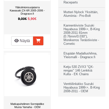
Raceparts
Yläkolmionsuojatarra
Kawasaki ZX-6R 2005-2006 -
Mutteri Nylock Yksittäin,
Dragrace.fi
Alumiinia - Pro-Bolt
9,00€
5,90€
Kannentiiviste Suzuki
Hayabusa 1999->, B-King
2008-2011 81mm
(0.76mm/0.030"),
Monikerros Terästiiviste -
Näytä
Cometic
Etupään Madallushihna,
Yleismalli - Dragrace.fi
Ketju 530 ZVX3 "QX-
rengas" 146 Lenkkiä
Kulta - EK Chains
Venttiilinlukko Suzuki
Hayabusa 1999->, B-King
2008-2011 - OEM
Matkapuhelimen Sormipidike
Musta Yamaha - OEM