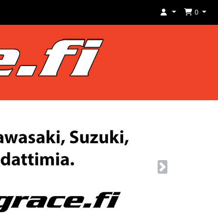
0
Next