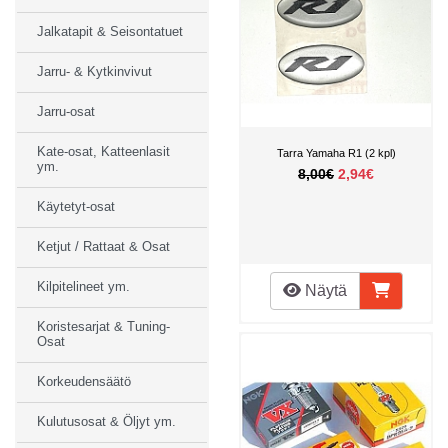
Jalkatapit & Seisontatuet
Jarru- & Kytkinvivut
Jarru-osat
Kate-osat, Katteenlasit
Tarra Yamaha R1 (2 kpl)
ym.
8,00€
2,94€
Käytetyt-osat
Ketjut / Rattaat & Osat
Kilpitelineet ym.
Näytä
Koristesarjat & Tuning-
Osat
Korkeudensäätö
Kulutusosat & Öljyt ym.