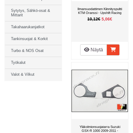
Ilmansuodattimen Kiinnityspultti
Sytytys, Sähkö-osat &
KTM Oranssi - Upshift Racing
Mittarit
10,12€
5,06€
Takahaarukanjatkot
Tankinsuojat & Korkit
Näytä
Turbo & NOS Osat
Työkalut
Valot & Vilkut
Yläkolmionsuojatarra Suzuki
GSX-R 1000 2009-2011 -