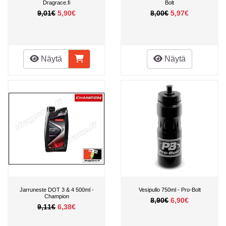
Dragrace.fi
Bolt
9,01€
5,90€
8,00€
5,97€
Näytä
Näytä
Jarruneste DOT 3 & 4 500ml -
Vesipullo 750ml - Pro-Bolt
Champion
8,90€
6,90€
9,11€
6,38€