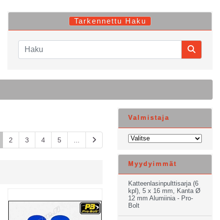
Tarkennettu Haku
Valmistaja
2
3
4
5
...
Myydyimmät
Katteenlasinpulttisarja (6
kpl), 5 x 16 mm, Kanta Ø
12 mm Alumiinia - Pro-
Bolt