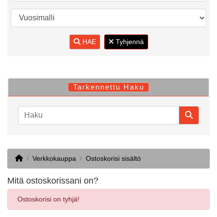
HAE
Tyhjennä
Tarkennettu Haku
Home
Verkkokauppa
Ostoskorisi sisältö
Mitä ostoskorissani on?
Ostoskorisi on tyhjä!