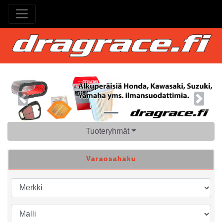
Previous
Next
Tuoteryhmät
Varaosahaku