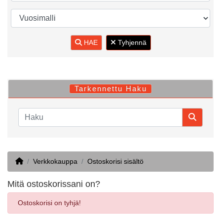
HAE
Tyhjennä
Tarkennettu Haku
Home
Verkkokauppa
Ostoskorisi sisältö
Mitä ostoskorissani on?
Ostoskorisi on tyhjä!