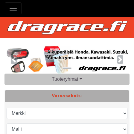
Previous
Next
Tuoteryhmät
Varaosahaku